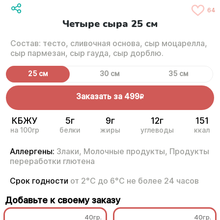
64
Четыре сыра 25 см
Состав: тесто, сливочная основа, сыр моцарелла,
сыр пармезан, сыр гауда, сыр дорблю.
25 см
30 см
35 см
Заказать за
499
R
КБЖУ
5г
9г
12г
151
на 100гр
белки
жиры
углеводы
ккал
Аллергены:
Злаки,
Молочные продукты,
Продукты
переработки глютена
Срок годности
от 2°С до 6°С не более 24 часов
Добавьте к своему заказу
40гр.
40гр.