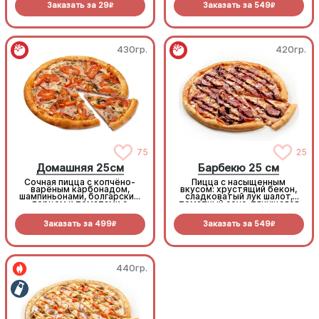
Заказать за
29
Заказать за
549
R
R
430гр.
420гр.
75
25
Домашняя 25см
Барбекю 25 см
Сочная пицца с копчёно-
Пицца с насыщенным
варёным карбонадом,
вкусом: хрустящий бекон,
шампиньонами, болгарским
сладковатый лук шалот,
перцем и томатами с
томатный соус, тянущаяся
зеленью под моцареллой
моцарелла и дымный
прянный соус барбекю.
Заказать за
499
Заказать за
549
R
R
440гр.
440гр.