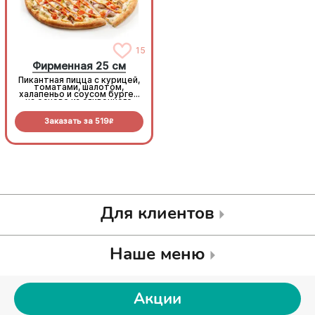
15
15
Фирменная 25 см
Фирменная 25 см
Пикантная пицца с курицей,
Пикантная пицца с курицей,
томатами, шалотом,
томатами, шалотом,
халапеньо и соусом бургер
халапеньо и соусом бургер
на основе из сливочного
на основе из сливочного
соуса и моцареллы.
соуса и моцареллы.
Заказать за
519
Заказать за
519
R
R
Для клиентов
Наше меню
Акции