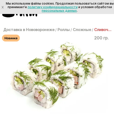
Мы используем файлы cookies. Продолжая пользоваться сайтом вы
X
принимаете
политику конфиденциальности
и условия обработки
персональных данных
.
Доставка в Нововоронеже
/
Роллы
/
Сложные
/
Сливочная курочка
200 гр.