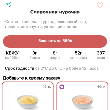
3
Сливочная курочка
Состав: копченая курица, сливочный сыр,
пекинская капуста, укроп, рис, нори.
Заказать за
369
R
КБЖУ
9г
8г
52г
337
на 100гр
белки
жиры
углеводы
ккал
Срок годности
от 2°С до 6°С не более 12 часов
Добавьте к своему заказу
40гр.
40гр.