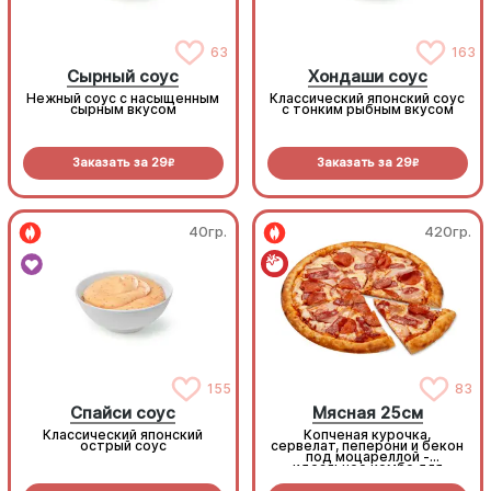
63
163
Сырный соус
Хондаши соус
Нежный соус с насыщенным
Классический японский соус
сырным вкусом
с тонким рыбным вкусом
Заказать за
29
Заказать за
29
R
R
40гр.
420гр.
155
83
Спайси соус
Мясная 25см
Классический японский
Копченая курочка,
острый соус
сервелат, пеперони и бекон
под моцареллой -
идеальное комбо для
любителей всего мясного!