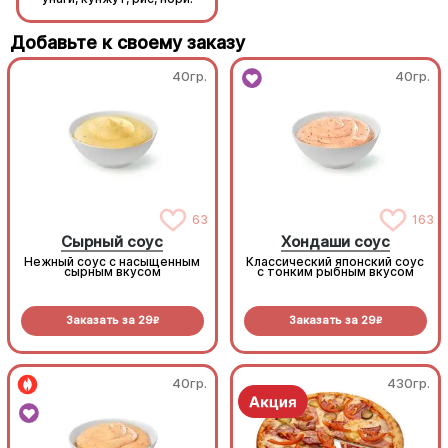
Добавьте к своему заказу
40гр.
40гр.
63
163
Сырный соус
Хондаши соус
Нежный соус с насыщенным
Классический японский соус
сырным вкусом
с тонким рыбным вкусом
Заказать за
29
Заказать за
29
R
R
40гр.
430гр.