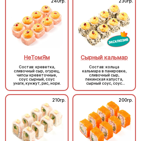
240гр.
230гр.
НеТомЯм
Сырный кальмар
Состав: креветка,
Состав: кольца
сливочный сыр, огурец,
кальмара в панировке,
чипсы креветочные,
сливочный сыр,
соус сырный, соус
пекинская капуста,
унаги, кунжут, рис, нори.
сырный соус, соус
унаги, кунжут, рис, нори.
210гр.
200гр.