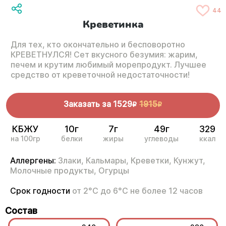
44
Креветинка
Для тех, кто окончательно и бесповоротно
КРЕВЕТНУЛСЯ! Сет вкусного безумия: жарим,
печем и крутим любимый морепродукт. Лучшее
средство от креветочной недостаточности!
Заказать за
1529
1915
R
R
КБЖУ
10г
7г
49г
329
на 100гр
белки
жиры
углеводы
ккал
Аллергены:
Злаки,
Кальмары,
Креветки,
Кунжут,
Молочные продукты,
Огурцы
Срок годности
от 2°С до 6°С не более 12 часов
Состав