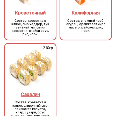
Креветочный
Калифорния
Состав: креветка в
Состав: снежный краб,
кляре, сыр чеддер, лук
огурец, оранжевая икра
зелёный, чипсы из
масаго, майонез, рис,
креветки, спайси соус,
нори.
рис, нори.
210гр.
210гр.
Сахалин
Сахалин
Состав: креветка в
Состав: креветка в
кляре, сливочный сыр,
кляре, сливочный сыр,
пекинская капуста,
пекинская капуста,
кляр, сухари, соус
кляр, сухари, соус
унаги, кунжут, рис, нори.
унаги, кунжут, рис, нори.