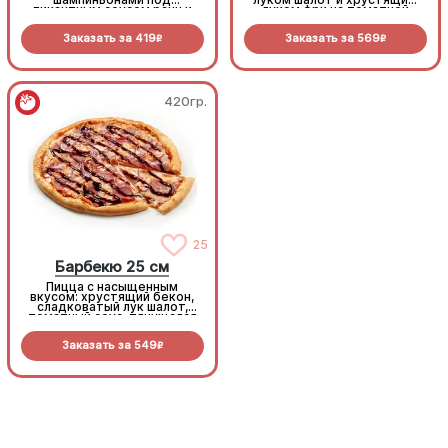
пикантным соусом ранч и
луком фри на томатной
моцареллой
основе с моцареллой.
Заказать за
419
Заказать за
569
R
R
420гр.
420гр.
25
25
Барбекю 25 см
Барбекю 25 см
Пицца с насыщенным
Пицца с насыщенным
вкусом: хрустящий бекон,
вкусом: хрустящий бекон,
сладковатый лук шалот,
сладковатый лук шалот,
томатный соус, тянущаяся
томатный соус, тянущаяся
моцарелла и дымный
моцарелла и дымный
прянный соус барбекю.
прянный соус барбекю.
Заказать за
549
Заказать за
549
R
R