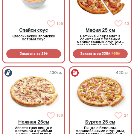
155
43
Спайси соус
Мафия 25 см
Классический японский
Ветчина и сервелат в
острый соус
сочетании с соленым
маринованным огурцом -
невероятное сочетание,
которое нужно
попробовать!
Заказать за
29
Заказать за
339
439
R
R
R
430гр.
420гр.
166
24
Нежная 25см
Бургер 25 см
Аппетитная пицца с
Пицца с беконом,
ветчиной и грибами
маринованными огурцами,
шампиньонами под
луком шалот и хрустящим