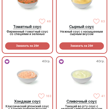
46
63
Томатный соус
Сырный соус
Фирменный томатный соус
Нежный соус с насыщенным
со специями и зеленью
сырным вкусом
Заказать за
29
Заказать за
29
R
R
40гр.
40гр.
163
41
Хондаши соус
Сливочный соус
Классический японский соус
Тающий во рту соус с
с тонким рыбным вкусом
нежным сливочным вкусом