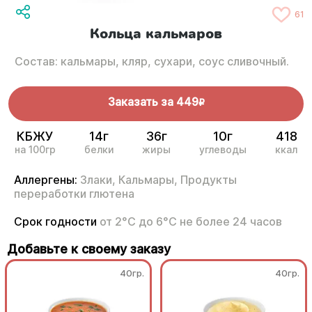
61
Кольца кальмаров
Состав: кальмары, кляр, сухари, соус сливочный.
Заказать за
449
R
КБЖУ
14г
36г
10г
418
на 100гр
белки
жиры
углеводы
ккал
Аллергены:
Злаки,
Кальмары,
Продукты
переработки глютена
Срок годности
от 2°С до 6°С не более 24 часов
Добавьте к своему заказу
40гр.
40гр.