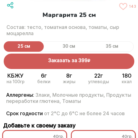
143
Маргарита 25 см
Состав: тесто, томатная основа, томаты, сыр
моцарелла
25 см
30 см
35 см
Заказать за
399
R
КБЖУ
6г
8г
22г
180
на 100гр
белки
жиры
углеводы
ккал
Аллергены:
Злаки,
Молочные продукты,
Продукты
переработки глютена,
Томаты
Срок годности
от 2°С до 6°С не более 24 часов
Добавьте к своему заказу
40гр.
40гр.