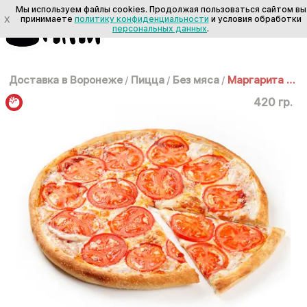
Мы используем файлы cookies. Продолжая пользоваться сайтом вы
X
принимаете
политику конфиденциальности
и условия обработки
персональных данных
.
Доставка в Воронеже
/
Пицца
/
Без мяса
/
Маргарита 25 см
420 гр.