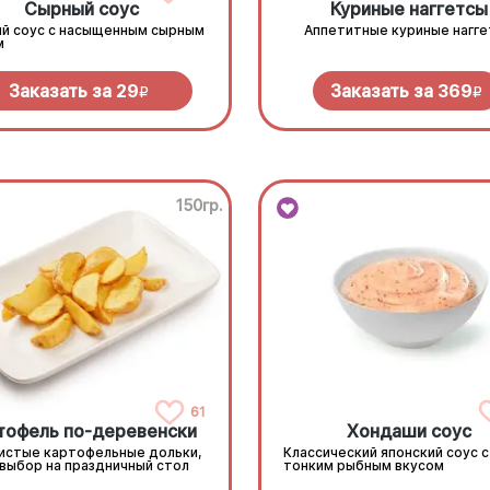
Сырный соус
Куриные наггетсы
й соус с насыщенным сырным
Аппетитные куриные нагг
м
Заказать за
29
Заказать за
369
R
R
150гр.
61
тофель по-деревенски
Хондаши соус
истые картофельные дольки,
Классический японский соус с
 выбор на праздничный стол
тонким рыбным вкусом