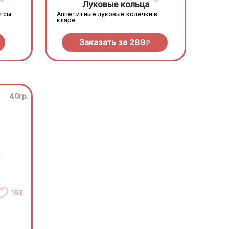
Луковые кольца
етсы
Аппетитные луковые колечки в
кляре
Заказать за
289
R
40гр.
163