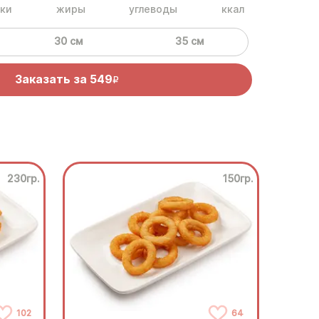
ки
жиры
углеводы
ккал
30 см
35 см
Заказать за
549
R
230гр.
150гр.
102
64