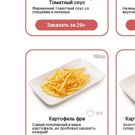
Томатный соус
Фирменный томатный соус со
Нежны
специями и зеленью
вкусо
Заказать за
29
R
150гр.
217
Картофель фри
Кар
Самый популярный в мире
Золот
картофель, их пробовал заказать
супер
каждый!