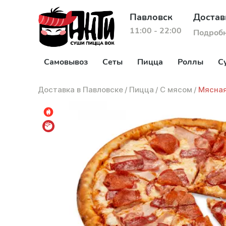
Павловск
Достав
11:00 - 22:00
Подроб
Самовывоз
Сеты
Пицца
Роллы
С
Доставка в Павловске
/
Пицца
/
С мясом
/
Мясна