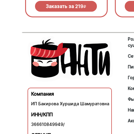
Заказать за
219
R
Ро
су
Се
Пи
Го
Ко
Компания
Фь
ИП Бакирова Хуршида Шамуратовна
На
ИНН/КПП
Ак
366610849949/