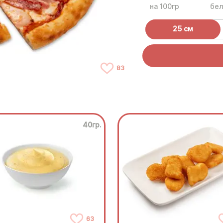
на 100гр
бел
25 см
83
40гр.
63