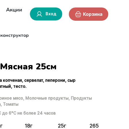
Акции
Вход
Корзина
-конструктор
Мясная 25см
а копченая, сервелат, пеперони, сыр
тный, тесто.
риное мясо,
Молочные продукты,
Продукты
,
Томаты
С до 6°С не более 24 часов
г
18г
25г
265