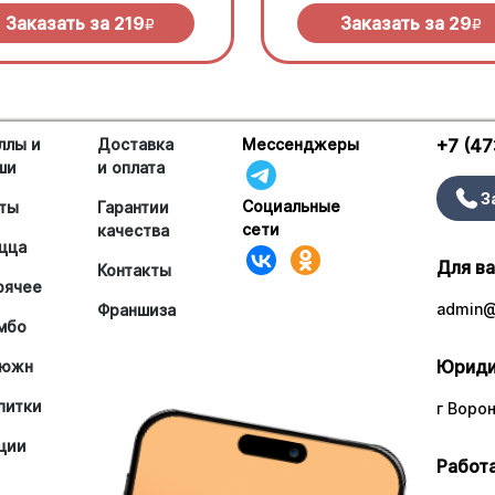
Заказать за
219
Заказать за
29
R
R
ллы и
Доставка
Мессенджеры
+7 (47
ши
и оплата
З
Социальные
ты
Гарантии
сети
качества
цца
Для в
Контакты
рячее
admin@
Франшиза
мбо
Юриди
южн
питки
г Ворон
ции
Работа