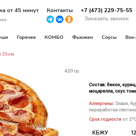
ка от 45 минут
Контакты
+7 (473) 229-75-55
Заказать звонок
нее
уши
Горячее
КОМБО
Фьюжен
Соусы
Вок
я 25см
420 гр.
Состав: бекон, куриц
моцарелла, соус тома
Аллергены:
Злаки,
Ку
переработки глютена
Срок годности
от 2°
КБЖУ
12