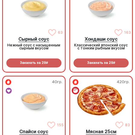
63
163
Сырный соус
Хондаши соус
Нежный соус с насыщенным
Классический японский соус
сырным вкусом
с тонким рыбным вкусом
Заказать за
29
Заказать за
29
R
R
40гр.
420гр.
155
83
Спайси соус
Мясная 25см