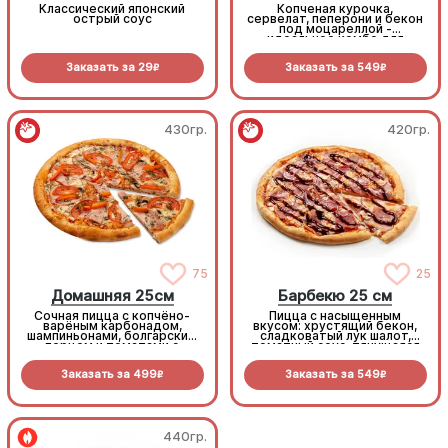
Классический японский
Копченая курочка,
острый соус
сервелат, пеперони и бекон
под моцареллой -
идеальное комбо для
любителей всего мясного!
Заказать за
29
Заказать за
549
R
R
430гр.
420гр.
75
25
Домашняя 25см
Барбекю 25 см
Сочная пицца с копчёно-
Пицца с насыщенным
варёным карбонадом,
вкусом: хрустящий бекон,
шампиньонами, болгарским
сладковатый лук шалот,
перцем и томатами с
томатный соус, тянущаяся
зеленью под моцареллой
моцарелла и дымный
прянный соус барбекю.
Заказать за
499
Заказать за
549
R
R
440гр.
440гр.