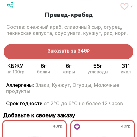
7
Превед-крабед
Состав: снежный краб, сливочный сыр, огурец,
пекинская капуста, соус унаги, кунжут, рис, нори.
Заказать за
349
R
КБЖУ
6г
6г
55г
311
на 100гр
белки
жиры
углеводы
ккал
Аллергены:
Злаки,
Кунжут,
Огурцы,
Молочные
продукты
Срок годности
от 2°С до 6°С не более 12 часов
Добавьте к своему заказу
40гр.
40гр.