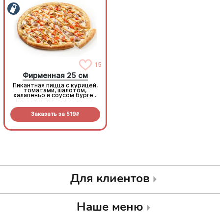
15
15
Фирменная 25 см
Фирменная 25 см
Пикантная пицца с курицей,
Пикантная пицца с курицей,
томатами, шалотом,
томатами, шалотом,
халапеньо и соусом бургер
халапеньо и соусом бургер
на основе из сливочного
на основе из сливочного
соуса и моцареллы.
соуса и моцареллы.
Заказать за
519
Заказать за
519
R
R
Для клиентов
Наше меню