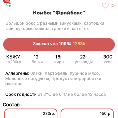
124
Комбо: "Фрайбокс"
Большой бокс с разными закусками: картошка
фри, луковые кольца, гренки и наггетсы
Заказать за
1099
1263
R
R
КБЖУ
12г
16г
22г
300
на 100гр
белки
жиры
углеводы
ккал
Аллергены:
Злаки,
Картофель,
Куриное мясо,
Молочные продукты,
Продукты переработки
глютена
Срок годности
от 2°С до 6°С не более 12 часов
Состав
230гр.
150гр.