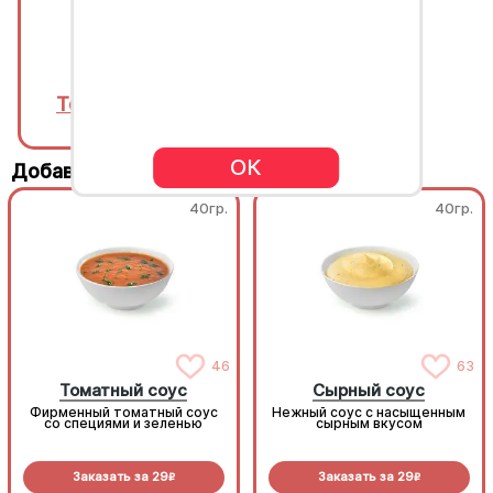
Томатный соус
Томатный соус
ОК
Добавьте к своему заказу
40гр.
40гр.
46
63
Томатный соус
Сырный соус
Фирменный томатный соус
Нежный соус с насыщенным
со специями и зеленью
сырным вкусом
Заказать за
29
Заказать за
29
R
R