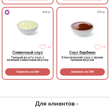
40гр.
40гр.
41
15
Сливочный соус
Соус барбекю
Тающий во рту соус с
Классический соус с ярким
нежным сливочным вкусом
пряным вкусом
Заказать за
29
Заказать за
29
R
R
Для клиентов