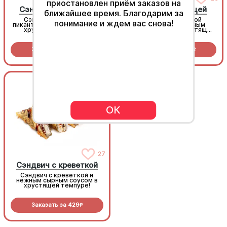
приостановлен приём заказов на
Сэндвич с лососем
Сэндвич с курицей
ближайшее время. Благодарим за
Сэндвич с лососем и
Сэндвич с копченой
понимание и ждем вас снова!
пикантным спайси-соусом в
курочкой и пикантным
хрустящей темпуре!
спайси-соусом в хрустящей
темпуре!
Заказать за
479
Заказать за
399
R
R
210гр.
210гр.
ОК
27
27
Сэндвич с креветкой
Сэндвич с креветкой
Сэндвич с креветкой и
Сэндвич с креветкой и
нежным сырным соусом в
нежным сырным соусом в
хрустящей темпуре!
хрустящей темпуре!
Заказать за
429
Заказать за
429
R
R