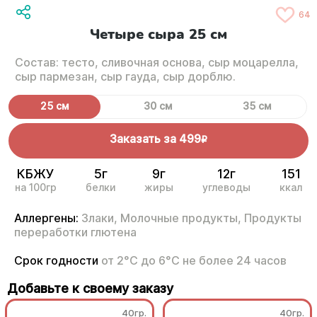
64
Четыре сыра 25 см
Состав: тесто, сливочная основа, сыр моцарелла,
сыр пармезан, сыр гауда, сыр дорблю.
25 см
30 см
35 см
Заказать за
499
R
КБЖУ
5г
9г
12г
151
на 100гр
белки
жиры
углеводы
ккал
Аллергены:
Злаки,
Молочные продукты,
Продукты
переработки глютена
Срок годности
от 2°С до 6°С не более 24 часов
Добавьте к своему заказу
40гр.
40гр.