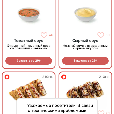
46
63
Томатный соус
Сырный соус
Фирменный томатный соус
Нежный соус с насыщенным
со специями и зеленью
сырным вкусом
Заказать за
29
Заказать за
29
R
R
210гр.
210гр.
Уважаемые посетители! В связи
с техническими проблемами
22
23