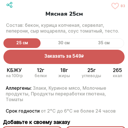
83
Мясная 25см
Состав: бекон, курица копченая, сервелат,
пеперони, сыр моцарелла, соус томатный, тесто.
25 см
30 см
35 см
Заказать за
549
R
КБЖУ
12г
18г
25г
265
на 100гр
белки
жиры
углеводы
ккал
Аллергены:
Злаки,
Куриное мясо,
Молочные
продукты,
Продукты переработки глютена,
Томаты
Срок годности
от 2°С до 6°С не более 24 часов
Добавьте к своему заказу