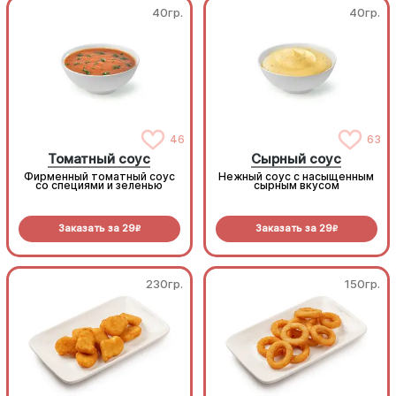
40гр.
40гр.
46
63
Томатный соус
Сырный соус
Фирменный томатный соус
Нежный соус с насыщенным
со специями и зеленью
сырным вкусом
Заказать за
29
Заказать за
29
R
R
230гр.
150гр.