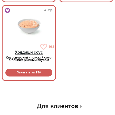
40гр.
40гр.
163
163
Хондаши соус
Хондаши соус
Классический японский соус
Классический японский соус
с тонким рыбным вкусом
с тонким рыбным вкусом
Заказать за
29
Заказать за
29
R
R
Для клиентов