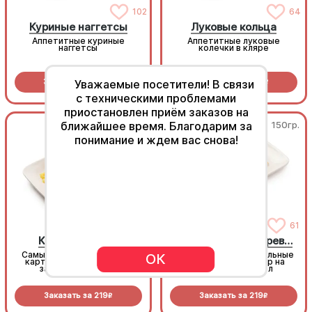
102
64
Куриные наггетсы
Луковые кольца
Аппетитные куриные
Аппетитные луковые
наггетсы
колечки в кляре
Заказать за
369
Заказать за
289
Уважаемые посетители! В связи
R
R
с техническими проблемами
приостановлен приём заказов на
ближайшее время. Благодарим за
150гр.
150гр.
понимание и ждем вас снова!
216
61
Картофель фри
Картофель по-деревенски
Самый популярный в мире
Золотистые картофельные
ОК
картофель, их пробовал
дольки, супер выбор на
заказать каждый!
праздничный стол
Заказать за
219
Заказать за
219
R
R