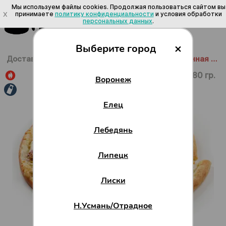
Мы используем файлы cookies. Продолжая пользоваться сайтом вы
X
принимаете
политику конфиденциальности
и условия обработки
персональных данных
.
×
Выберите город
Доставка в Воронеже
/
Пицца
/
С мясом
/
Фирменная 30 см
680 гр.
Воронеж
Елец
Лебедянь
Липецк
Лиски
Н.Усмань/Отрадное