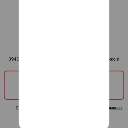
Для ваших вопросов
admin@anti-sushi.ru
г.Воронеж
Доставка ежедневно с
10:00 до 24:00
Юридический адрес компании
394036, Воронежская область, г Воронеж, ул Сакко и
Ванцетти, дом 41, помещ. 8/1
ООО «ТРИУМФ»
ИНН/КПП:
3665829820/366601001
ОГРН:
1253600000378
Публичная оферта
Политика конфиденциальности
Согласие на обработку персональных данных
Пользовательское соглашение