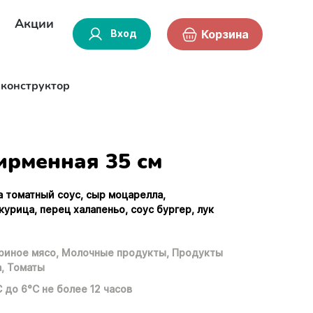
Акции
Вход
Корзина
-конструктор
рменная 35 см
а томатный соус, сыр моцарелла,
урица, перец халапеньо, соус бургер, лук
риное мясо,
Молочные продукты,
Продукты
,
Томаты
С до 6°С не более 12 часов