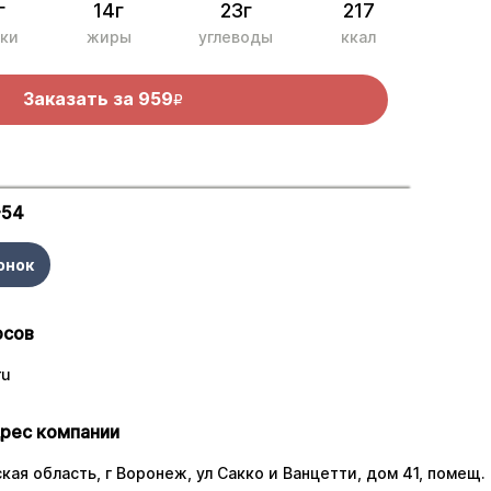
г
14г
23г
217
ки
жиры
углеводы
ккал
Заказать за
959
R
-54
онок
осов
ru
рес компании
ая область, г Воронеж, ул Сакко и Ванцетти, дом 41, помещ. 