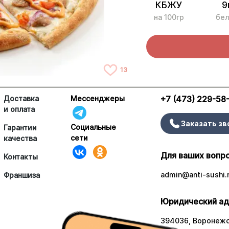
КБЖУ
9
на 100гр
бел
13
Доставка
Мессенджеры
+7 (473) 229-58
и оплата
Заказать зв
Социальные
Гарантии
сети
качества
Для ваших вопр
Контакты
admin@anti-sushi.
Франшиза
Юридический ад
394036, Воронежск