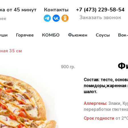
ка от 45 минут
Контакты
+7 (473) 229-58-54
Заказать звонок
нее
уши
Горячее
КОМБО
Фьюжен
Соусы
Вок
ная 35 см
Фи
900 гр.
Состав: тесто, основ
помидоры,жаренная к
шалот.
Аллергены:
Злаки,
Ку
переработки глютена
Срок годности
от 2°