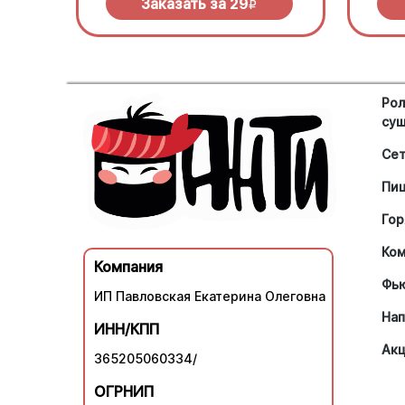
Заказать за
29
R
Рол
су
Се
Пи
Гор
Ко
Компания
Фь
ИП Павловская Екатерина Олеговна
Нап
ИНН/КПП
Ак
365205060334/
ОГРНИП