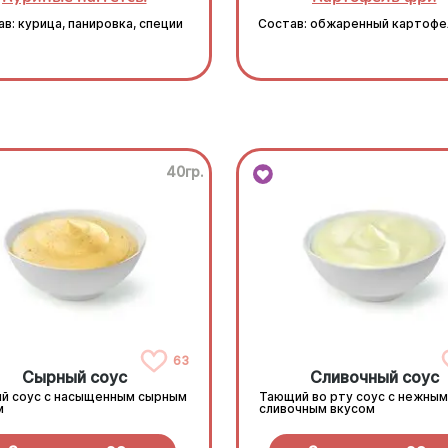
в: курица, панировка, специи
Состав: обжаренный картофе
40гр.
63
Сырный соус
Сливочный соус
й соус с насыщенным сырным
Тающий во рту соус с нежным
м
сливочным вкусом