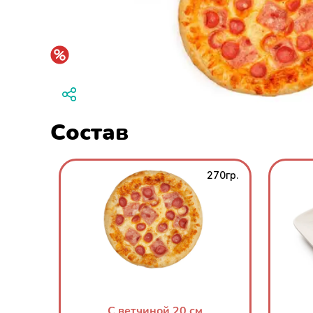
Состав
270гр.
С ветчиной 20 см