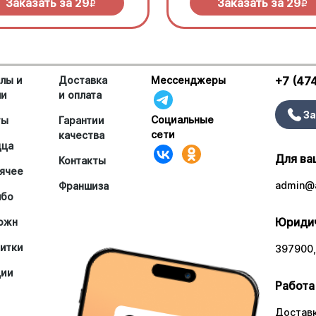
Заказать за
29
Заказать за
29
R
R
лы и
Доставка
Мессенджеры
+7 (47
ши
и оплата
За
Социальные
ты
Гарантии
сети
качества
цца
Для ва
Контакты
ячее
admin@a
Франшиза
мбо
Юридич
южн
итки
397900,
ции
Работа
Доставк