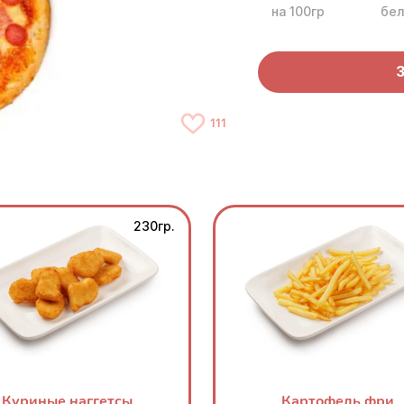
на 100гр
бел
З
111
230гр.
Куриные наггетсы
Картофель фри