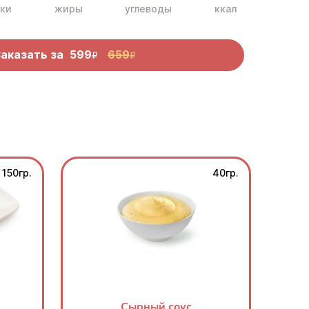
ки
жиры
углеводы
ккал
аказать за
599
659
R
R
150гр.
40гр.
Сырный соус