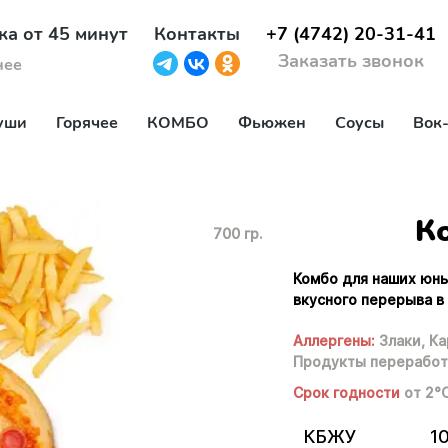
ка от 45 минут
Контакты
+7 (4742) 20-31-41
Заказать звонок
нее
уши
Горячее
КОМБО
Фьюжен
Соусы
Вок
К
700 гр.
Комбо для наших юны
вкусного перерыва в
Аллергены:
Злаки,
Ка
Продукты переработ
Срок годности
от 2°
КБЖУ
1