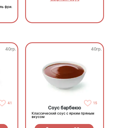
ль фри.
40гр.
40гр.
41
15
Соус барбекю
Классический соус с ярким пряным
вкусом