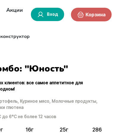
Акции
Вход
Корзина
-конструктор
омбо: "Юность"
х клиентов: все самое аппетитное для
 одном!
ртофель,
Куриное мясо,
Молочные продукты,
ки глютена
С до 6°С не более 12 часов
0г
16г
25г
286