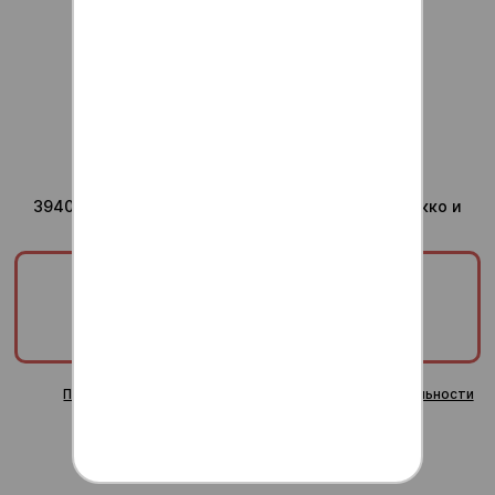
Для ваших вопросов
admin@anti-sushi.ru
г.Воронеж
Доставка ежедневно с
10:00 до 24:00
Юридический адрес компании
394036, Воронежская область, г Воронеж, ул Сакко и
Ванцетти, дом 41, помещ. 8/1
ООО «ТРИУМФ»
ИНН/КПП:
3665829820/366601001
ОГРН:
1253600000378
Публичная оферта
Политика конфиденциальности
Согласие на обработку персональных данных
Пользовательское соглашение