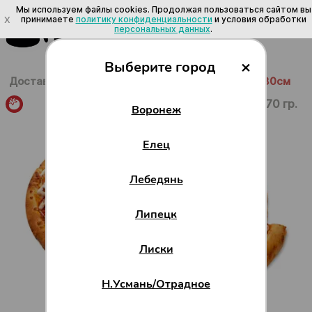
Мы используем файлы cookies. Продолжая пользоваться сайтом вы
X
принимаете
политику конфиденциальности
и условия обработки
персональных данных
.
×
Выберите город
Доставка в Воронеже
/
Пицца
/
С мясом
/
Ранчо 30см
670 гр.
Воронеж
Елец
Лебедянь
Липецк
Лиски
Н.Усмань/Отрадное