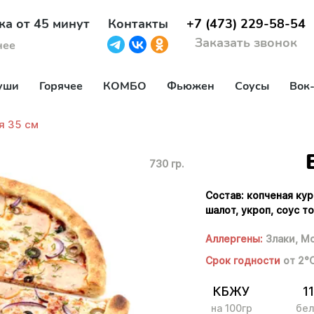
ка от 45 минут
Контакты
+7 (473) 229-58-54
Заказать звонок
нее
уши
Горячее
КОМБО
Фьюжен
Соусы
Вок
я 35 см
730 гр.
Состав: копченая кур
шалот, укроп, соус т
Аллергены:
Злаки,
Мо
Срок годности
от 2°
КБЖУ
11
на 100гр
бел