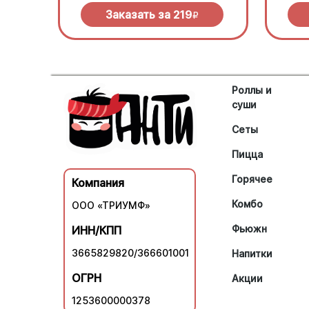
Заказать за
219
R
Роллы и
суши
Сеты
Пицца
Горячее
Компания
Комбо
ООО «ТРИУМФ»
Фьюжн
ИНН/КПП
3665829820/366601001
Напитки
ОГРН
Акции
1253600000378