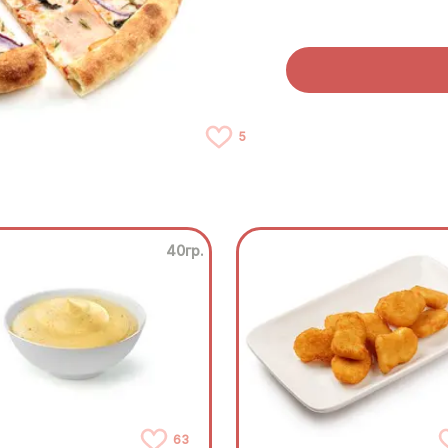
5
40гр.
63