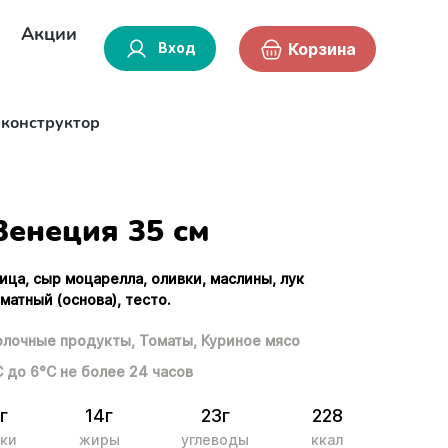
Акции
Вход
Корзина
-конструктор
Венеция 35 см
ица, сыр моцарелла, оливки, маслины, лук
оматный (основа), тесто.
лочные продукты,
Томаты,
Куриное мясо
С до 6°С не более 24 часов
г
14г
23г
228
ки
жиры
углеводы
ккал