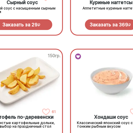
Сырный соус
Куриные наггетсы
й соус с насыщенным сырным
Аппетитные куриные нагг
м
Заказать за
29
Заказать за
369
R
R
150гр.
61
тофель по-деревенски
Хондаши соус
истые картофельные дольки,
Классический японский соус с
 выбор на праздничный стол
тонким рыбным вкусом