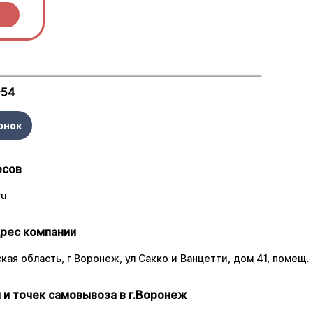
-54
онок
осов
ru
рес компании
ая область, г Воронеж, ул Сакко и Ванцетти, дом 41, помещ. 
 и точек самовывоза в г.Воронеж