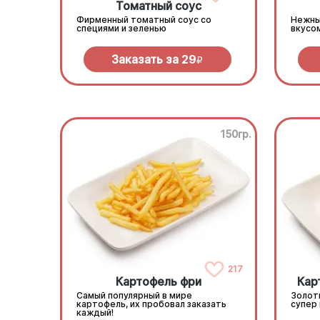
Томатный соус
Фирменный томатный соус со
Нежны
специями и зеленью
вкусо
Заказать за
29
R
150гр.
217
Картофель фри
Кар
Самый популярный в мире
Золот
картофель, их пробовал заказать
супер
каждый!