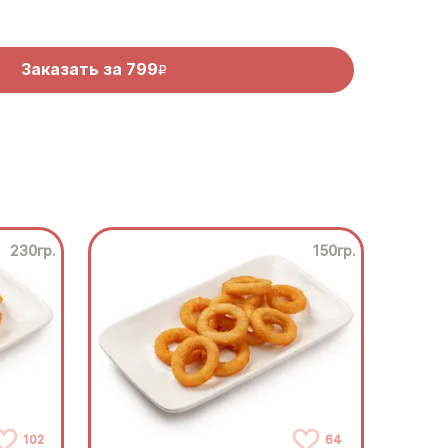
Заказать за
799
R
230гр.
150гр.
102
64