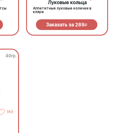
Луковые кольца
етсы
Аппетитные луковые колечки в
кляре
Заказать за
289
R
40гр.
163