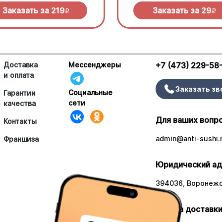
Заказать за
219
Заказать за
29
R
R
Доставка
Мессенджеры
+7 (473) 229-58
и оплата
Заказать зв
Социальные
Гарантии
сети
качества
Для ваших вопр
Контакты
admin@anti-sushi.
Франшиза
Юридический ад
394036, Воронежск
Работа доставки