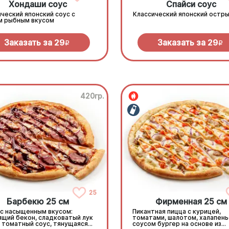
Хондаши соус
Спайси соус
ческий японский соус с
Классический японский остры
м рыбным вкусом
Заказать за
29
Заказать за
29
R
R
420гр.
25
Барбекю 25 см
Фирменная 25 см
 с насыщенным вкусом:
Пикантная пицца с курицей,
ящий бекон, сладковатый лук
томатами, шалотом, халапень
, томатный соус, тянущаяся
соусом бургер на основе из