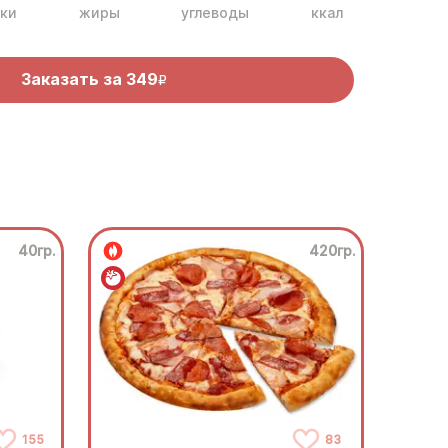
ки
жиры
углеводы
ккал
Заказать за
349
R
40гр.
420гр.
155
83