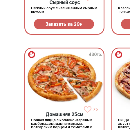
Сырный соус
Нежный соус с насыщенным сырным
Класси
вкусом
тонки
Заказать за
29
R
430гр.
75
Домашняя 25см
Сочная пицца с копчёно-варёным
Пицца
карбонадом, шампиньонами,
хруст
болгарским перцем и томатами с
шалот