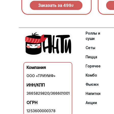
зеленью под моцареллой
моцар
барбе
Заказать за
499
R
Роллы и
суши
Сеты
Пицца
Горячее
Компания
Комбо
ООО «ТРИУМФ»
Фьюжн
ИНН/КПП
3665829820/366601001
Напитки
ОГРН
Акции
1253600000378