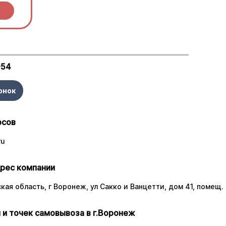
ы.
-54
онок
осов
ru
рес компании
ая область, г Воронеж, ул Сакко и Ванцетти, дом 41, помещ. 
 и точек самовывоза в г.Воронеж