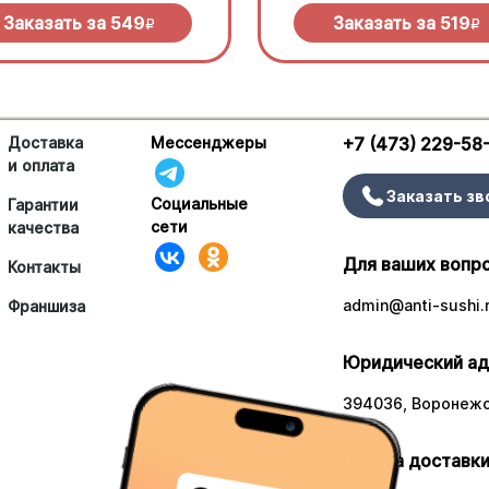
елла и дымный прянный соус
сливочного соуса и моцарелл
кю.
Заказать за
549
Заказать за
519
R
R
Доставка
Мессенджеры
+7 (473) 229-58
и оплата
Заказать зв
Социальные
Гарантии
сети
качества
Для ваших вопр
Контакты
admin@anti-sushi.
Франшиза
Юридический ад
394036, Воронежск
Работа доставки