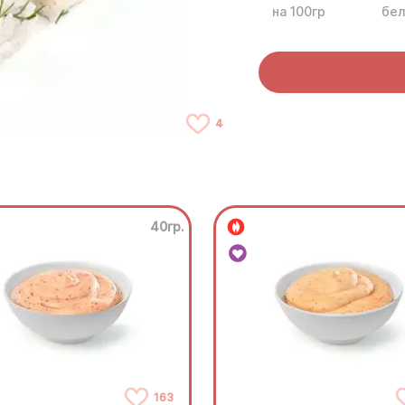
на 100гр
бел
4
40гр.
163