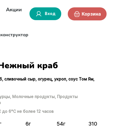
Акции
Вход
Корзина
-конструктор
Нежный краб
, сливочный сыр, огурец, укроп, соус Том Ям,
урцы,
Молочные продукты,
Продукты
а
С до 6°С не более 12 часов
г
6г
54г
310