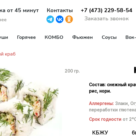
ка от 45 минут
Контакты
+7 (473) 229-58-54
Заказать звонок
нее
уши
Горячее
КОМБО
Фьюжен
Соусы
Вок
й краб
200 гр.
Состав: снежный краб
рис, нори.
Аллергены:
Злаки,
Ог
переработки глютен
Срок годности
от 2°
КБЖУ
6