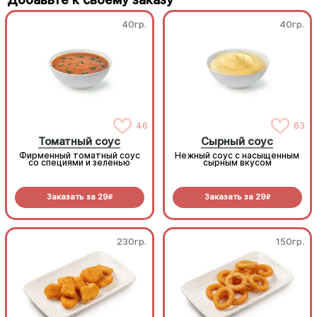
40гр.
40гр.
46
63
Томатный соус
Сырный соус
Фирменный томатный соус
Нежный соус с насыщенным
со специями и зеленью
сырным вкусом
Заказать за
29
Заказать за
29
R
R
230гр.
150гр.