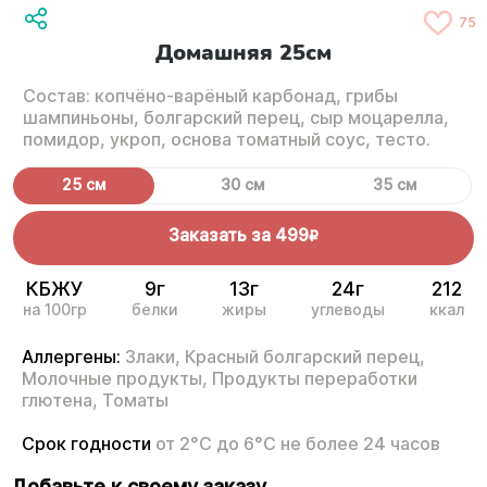
75
Домашняя 25см
Состав: копчёно-варёный карбонад, грибы
шампиньоны, болгарский перец, сыр моцарелла,
помидор, укроп, основа томатный соус, тесто.
25 см
30 см
35 см
Заказать за
499
R
КБЖУ
9г
13г
24г
212
на 100гр
белки
жиры
углеводы
ккал
Аллергены:
Злаки,
Красный болгарский перец,
Молочные продукты,
Продукты переработки
глютена,
Томаты
Срок годности
от 2°С до 6°С не более 24 часов
Добавьте к своему заказу