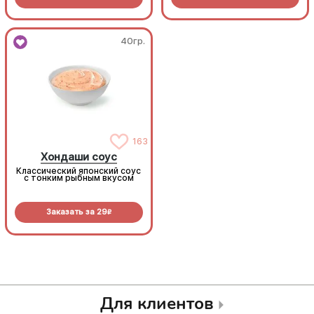
40гр.
40гр.
163
163
Хондаши соус
Хондаши соус
Классический японский соус
Классический японский соус
с тонким рыбным вкусом
с тонким рыбным вкусом
Заказать за
29
Заказать за
29
R
R
Для клиентов