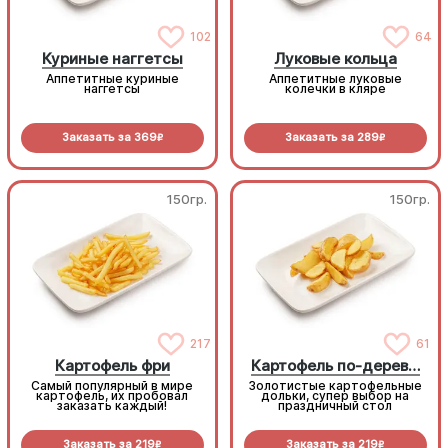
102
64
Куриные наггетсы
Луковые кольца
Аппетитные куриные
Аппетитные луковые
наггетсы
колечки в кляре
Заказать за
369
Заказать за
289
R
R
150гр.
150гр.
217
61
Картофель фри
Картофель по-деревенски
Самый популярный в мире
Золотистые картофельные
картофель, их пробовал
дольки, супер выбор на
заказать каждый!
праздничный стол
Заказать за
219
Заказать за
219
R
R