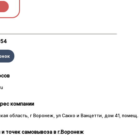
ы.
-54
онок
осов
ru
рес компании
ая область, г Воронеж, ул Сакко и Ванцетти, дом 41, помещ. 
 и точек самовывоза в г.Воронеж