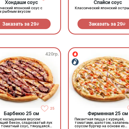
Хондаши соус
Спайси соус
ческий японский соус с
Классический японский остры
м рыбным вкусом
Заказать за
29
Заказать за
29
R
R
420гр.
25
Барбекю 25 см
Фирменная 25 см
 с насыщенным вкусом:
Пикантная пицца с курицей,
ящий бекон, сладковатый лук
томатами, шалотом, халапень
, томатный соус, тянущаяся
соусом бургер на основе из