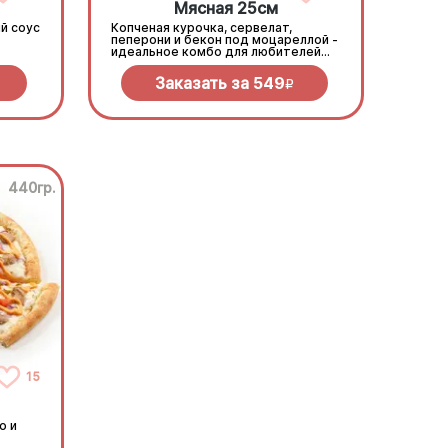
Мясная 25см
й соус
Копченая курочка, сервелат,
пеперони и бекон под моцареллой -
идеальное комбо для любителей
всего мясного!
Заказать за
549
R
440гр.
15
о и