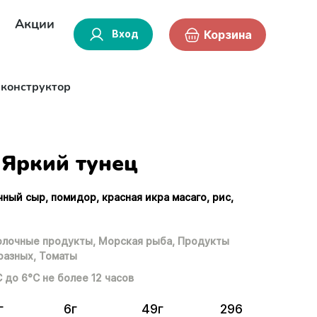
Акции
Вход
Корзина
-конструктор
Яркий тунец
чный сыр, помидор, красная икра масаго, рис,
лочные продукты,
Морская рыба,
Продукты
разных,
Томаты
С до 6°С не более 12 часов
г
6г
49г
296