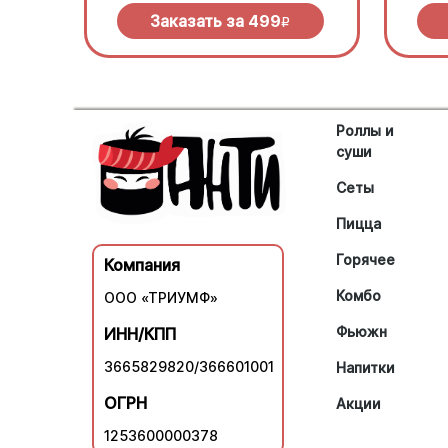
зеленью под моцареллой
моцар
барбе
Заказать за
499
R
Роллы и
суши
Сеты
Пицца
Горячее
Компания
Комбо
ООО «ТРИУМФ»
Фьюжн
ИНН/КПП
3665829820/366601001
Напитки
ОГРН
Акции
1253600000378