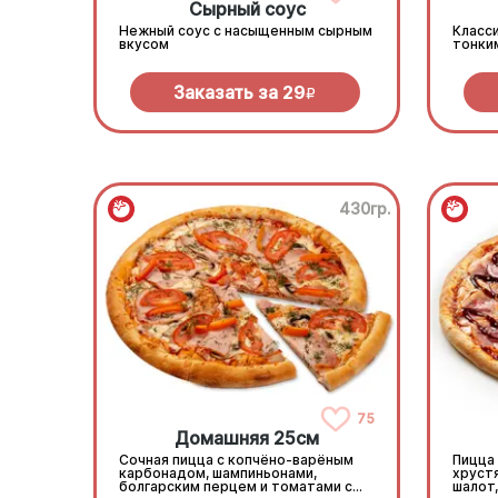
Сырный соус
Нежный соус с насыщенным сырным
Класси
вкусом
тонки
Заказать за
29
R
430гр.
75
Домашняя 25см
Сочная пицца с копчёно-варёным
Пицца
карбонадом, шампиньонами,
хруст
болгарским перцем и томатами с
шалот