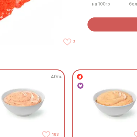
на 100гр
бел
2
40гр.
163