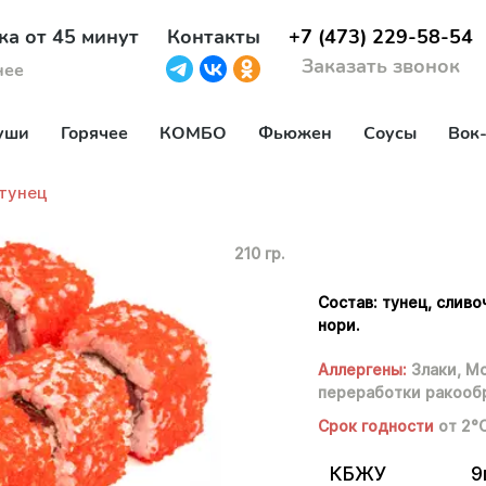
ка от 45 минут
Контакты
+7 (473) 229-58-54
Заказать звонок
нее
уши
Горячее
КОМБО
Фьюжен
Соусы
Вок
 тунец
210 гр.
Состав: тунец, сливо
нори.
Аллергены:
Злаки,
Мо
переработки ракооб
Срок годности
от 2°
КБЖУ
9