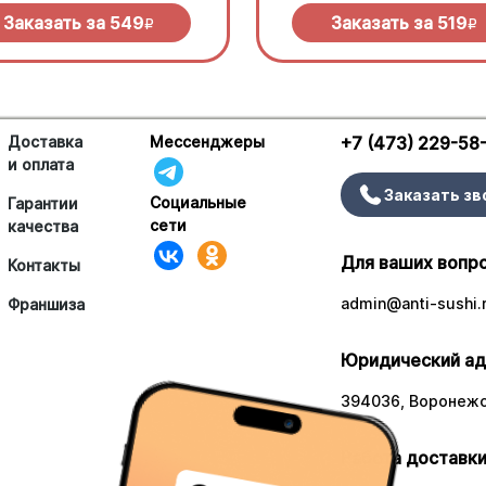
елла и дымный прянный соус
сливочного соуса и моцарелл
кю.
Заказать за
549
Заказать за
519
R
R
Доставка
Мессенджеры
+7 (473) 229-58
и оплата
Заказать зв
Социальные
Гарантии
сети
качества
Для ваших вопр
Контакты
admin@anti-sushi.
Франшиза
Юридический ад
394036, Воронежск
Работа доставки