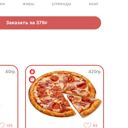
ки
жиры
углеводы
ккал
Заказать за
379
R
40гр.
420гр.
155
83