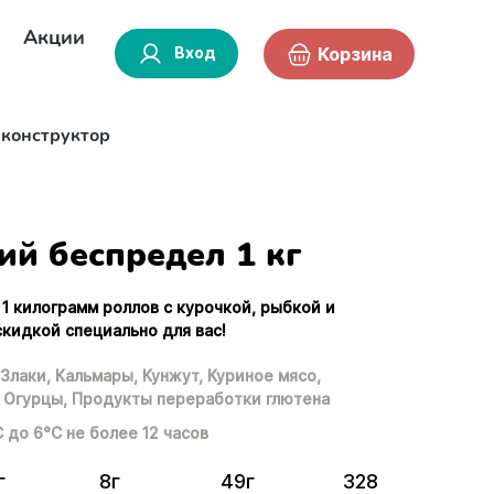
Акции
Вход
Корзина
-конструктор
ий беспредел 1 кг
 1 килограмм роллов с курочкой, рыбкой и
кидкой специально для вас!
Злаки,
Кальмары,
Кунжут,
Куриное мясо,
Огурцы,
Продукты переработки глютена
С до 6°С не более 12 часов
г
8г
49г
328