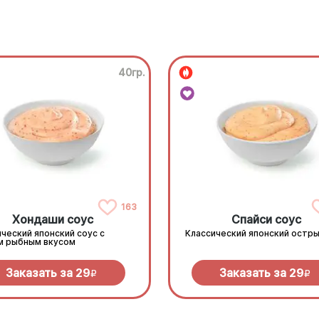
40гр.
163
Хондаши соус
Спайси соус
ческий японский соус с
Классический японский остры
м рыбным вкусом
Заказать за
29
Заказать за
29
R
R