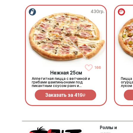
430гр.
166
Нежная 25см
Аппетитная пицца с ветчиной и
Пицца
грибами шампиньонами под
огурц
пикантным соусом ранч и
луком 
моцареллой
моцар
Заказать за
419
R
Роллы и