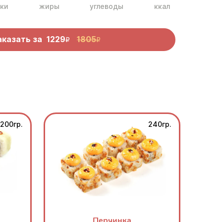
ки
жиры
углеводы
ккал
аказать за
1229
1805
R
R
200гр.
240гр.
Перчинка