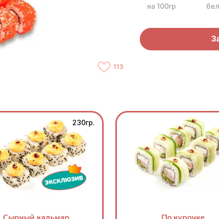
на 100гр
бел
З
113
230гр.
Сырный кальмар
По курочке