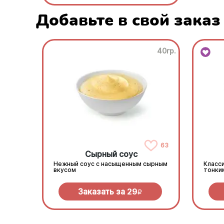
Добавьте в свой заказ
40гр.
63
Сырный соус
Нежный соус с насыщенным сырным
Класси
вкусом
тонки
Заказать за
29
R