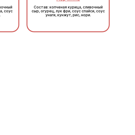
ивочный
Состав: копченая курица, сливочный
а, соус
сыр, огурец, лук фри, соус спайси, соус
.
унаги, кунжут, рис, нори.