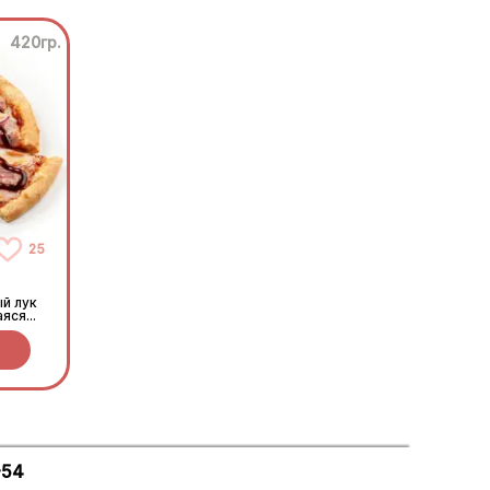
420гр.
25
й лук
аяся
 соус
-54