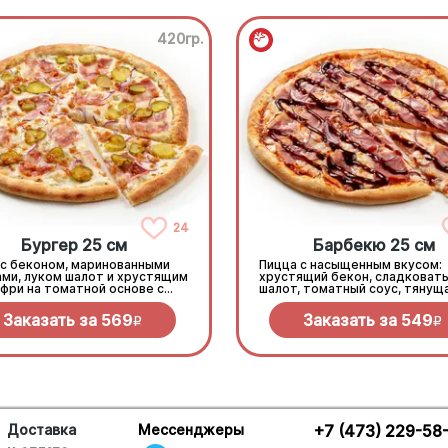
420гр.
24
Бургер 25 см
Барбекю 25 см
 с беконом, маринованными
Пицца с насыщенным вкусом:
ами, луком шалот и хрустящим
хрустящий бекон, сладковаты
фри на томатной основе с
шалот, томатный соус, тянущ
еллой.
моцарелла и дымный прянный
барбекю.
Заказать за
569
Заказать за
549
R
R
Доставка
Мессенджеры
+7 (473) 229-58