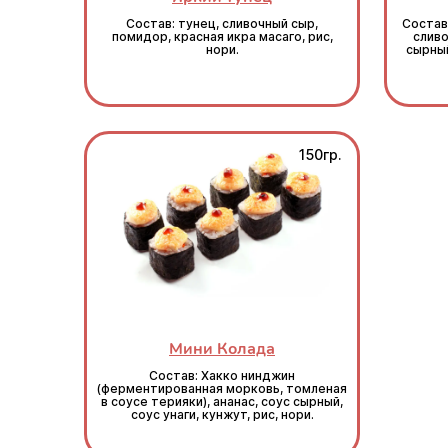
Состав: тунец, сливочный сыр,
Состав
помидор, красная икра масаго, рис,
сливо
нори.
сырный
150гр.
Мини Колада
Состав: Хакко нинджин
(ферментированная морковь, томленая
в соусе терияки), ананас, соус сырный,
соус унаги, кунжут, рис, нори.