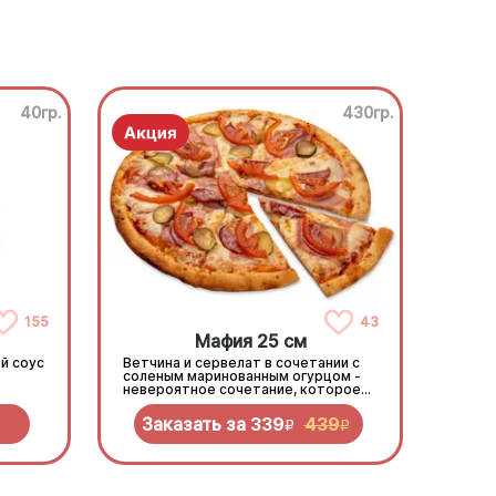
40гр.
430гр.
155
43
Мафия 25 см
й соус
Ветчина и сервелат в сочетании с
соленым маринованным огурцом -
невероятное сочетание, которое
нужно попробовать!
Заказать за
339
439
R
R