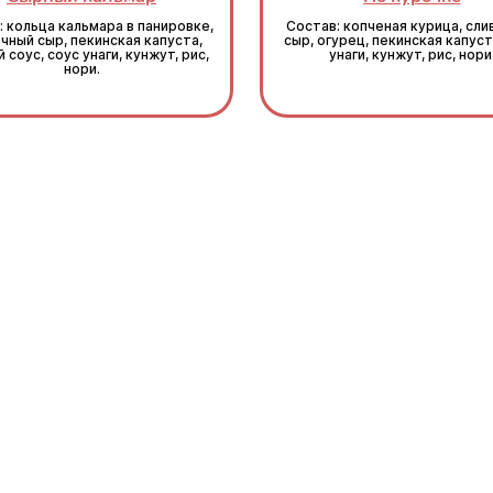
: кольца кальмара в панировке,
Состав: копченая курица, сл
чный сыр, пекинская капуста,
сыр, огурец, пекинская капуст
 соус, соус унаги, кунжут, рис,
унаги, кунжут, рис, нори
нори.