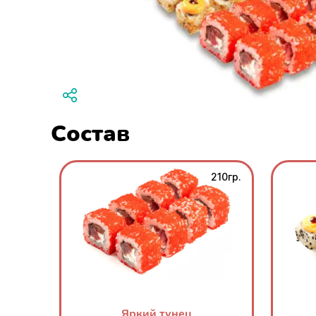
Состав
210гр.
Яркий тунец