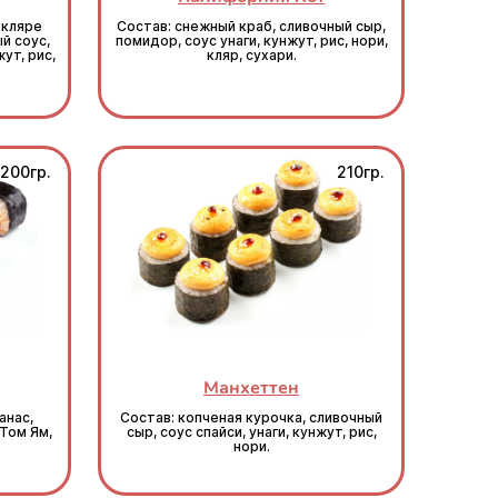
 кляре
Состав: снежный краб, сливочный сыр,
й соус,
помидор, соус унаги, кунжут, рис, нори,
ут, рис,
кляр, сухари.
200гр.
210гр.
Манхеттен
анас,
Состав: копченая курочка, сливочный
Том Ям,
сыр, соус спайси, унаги, кунжут, рис,
нори.