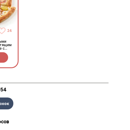
24
ными
стящим
е с
-54
онок
осов