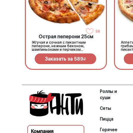
58
Острая пеперони 25cм
Жгучая и сочная с пикантным
Аппети
пеперони, нежным беконом,
гриба
шампиньонами и перчиком
пикан
халапеньо под моцареллой
моцар
Заказать за
589
R
Роллы и
суши
Сеты
Пицца
Горячее
Компания