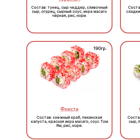
Состав: тунец, сыр чеддер, сливочный
Соста
сыр, огурец, сырный соус, икра масаго
сладкий
чёрная, рис, нори.
190гр.
Фиеста
Состав: снежный краб, пекинская
Состав
капуста, красная икра масаго, соус Том
сыр, 
Ям, рис, нори.