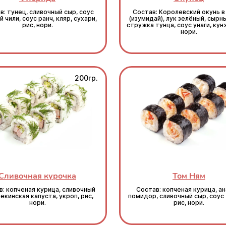
в: тунец, сливочный сыр, соус
Состав: Королевский окунь в
 чили, соус ранч, кляр, сухари,
(изумидай), лук зелёный, сырны
рис, нори.
стружка тунца, соус унаги, кунж
нори.
200гр.
Сливочная курочка
Том Ням
: копченая курица, сливочный
Состав: копченая курица, ан
пекинская капуста, укроп, рис,
помидор, сливочный сыр, соус 
нори.
рис, нори.