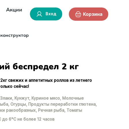
Акции
Вход
Корзина
-конструктор
ий беспредел 2 кг
2кг свежих и аппетитных роллов из летнего
только сейчас!
Злаки,
Кунжут,
Куриное мясо,
Молочные
ыба,
Огурцы,
Продукты переработки глютена,
ки ракообразных,
Речная рыба,
Томаты
С до 6°С не более 12 часов