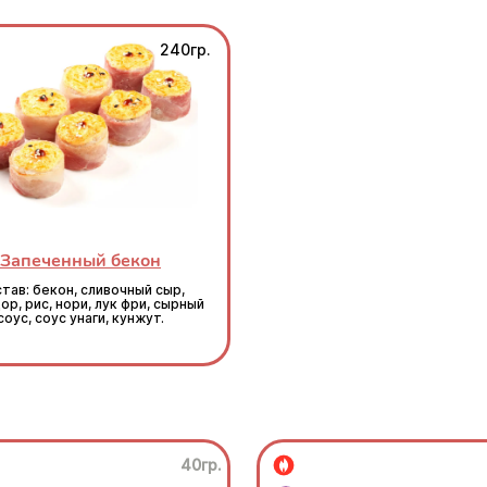
240гр.
Запеченный бекон
тав: бекон, сливочный сыр,
р, рис, нори, лук фри, сырный
соус, соус унаги, кунжут.
40гр.