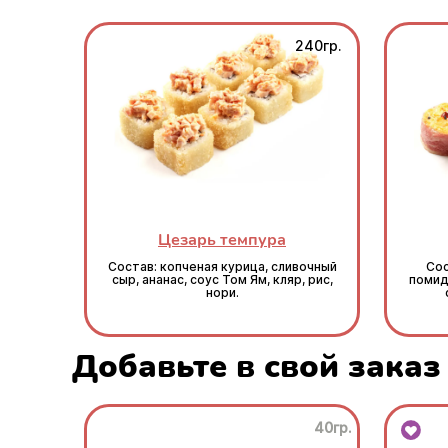
240гр.
Цезарь темпура
Состав: копченая курица, сливочный
Сос
сыр, ананас, соус Том Ям, кляр, рис,
помидо
нори.
Добавьте в свой заказ
40гр.