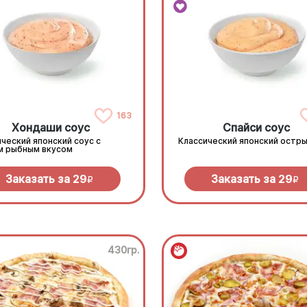
163
Хондаши соус
Спайси соус
ческий японский соус с
Классический японский остры
м рыбным вкусом
Заказать за
29
Заказать за
29
R
R
430гр.