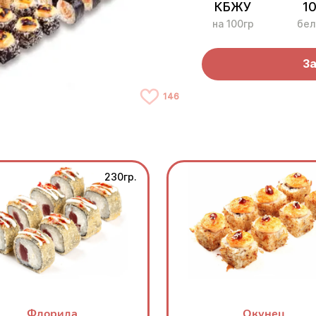
КБЖУ
10
на 100гр
бел
За
146
230гр.
Флорида
Окунец