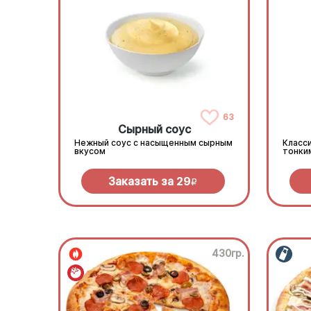
63
Сырный соус
Нежный соус с насыщенным сырным
Класси
вкусом
тонки
Заказать за
29
R
430гр.