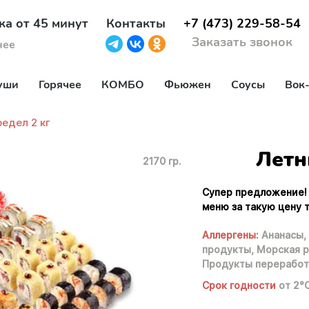
ка от 45 минут
Контакты
+7 (473) 229-58-54
Заказать звонок
нее
уши
Горячее
КОМБО
Фьюжен
Соусы
Вок
едел 2 кг
Летн
2170 гр.
Супер предложение! 
меню за такую цену 
Аллергены:
Ананасы,
продукты,
Морская р
Продукты переработ
Срок годности
от 2°