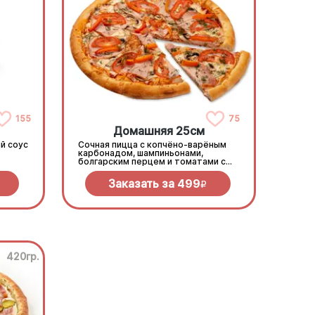
155
75
Домашняя 25см
й соус
Сочная пицца с копчёно-варёным
карбонадом, шампиньонами,
болгарским перцем и томатами с
зеленью под моцареллой
Заказать за
499
R
420гр.