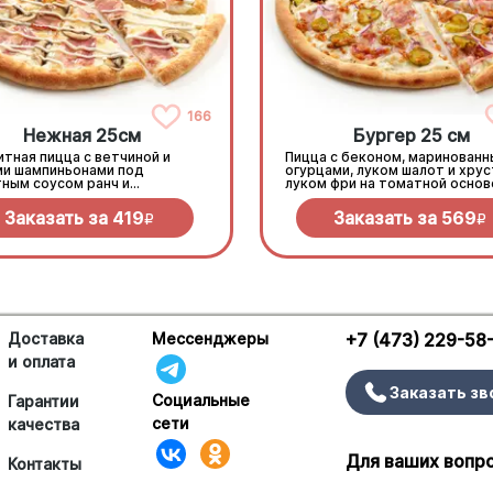
166
Нежная 25см
Бургер 25 см
тная пицца с ветчиной и
Пицца с беконом, маринован
ми шампиньонами под
огурцами, луком шалот и хру
тным соусом ранч и
луком фри на томатной основ
еллой
моцареллой.
Заказать за
419
Заказать за
569
R
R
Доставка
Мессенджеры
+7 (473) 229-58
и оплата
Заказать зв
Социальные
Гарантии
сети
качества
Для ваших вопр
Контакты