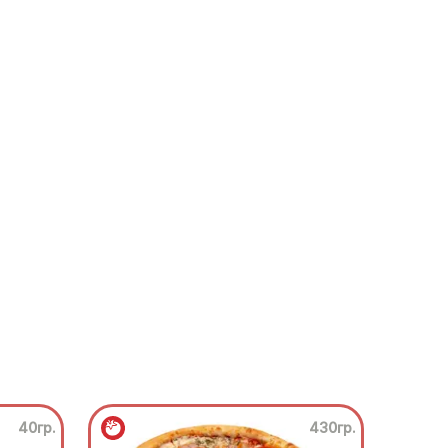
40гр.
430гр.