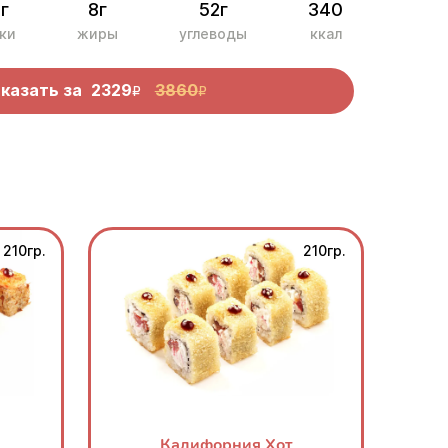
г
8г
52г
340
ки
жиры
углеводы
ккал
казать за
2329
3860
R
R
210гр.
210гр.
Калифорния Хот