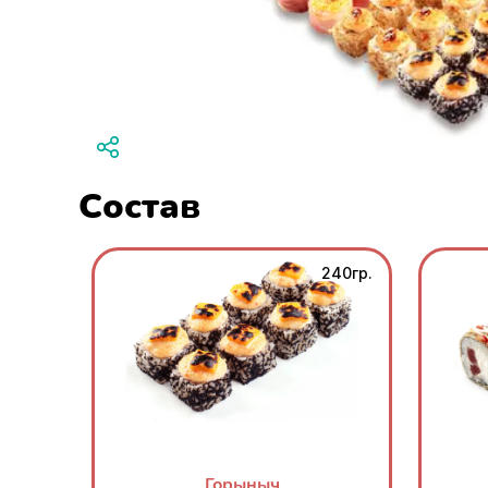
Состав
240гр.
Горыныч