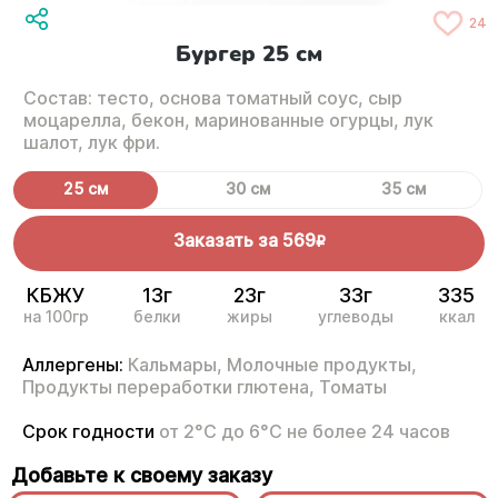
24
Бургер 25 см
Состав: тесто, основа томатный соус, сыр
моцарелла, бекон, маринованные огурцы, лук
шалот, лук фри.
25 см
30 см
35 см
Заказать за
569
R
КБЖУ
13г
23г
33г
335
на 100гр
белки
жиры
углеводы
ккал
Аллергены:
Кальмары,
Молочные продукты,
Продукты переработки глютена,
Томаты
Срок годности
от 2°С до 6°С не более 24 часов
Добавьте к своему заказу