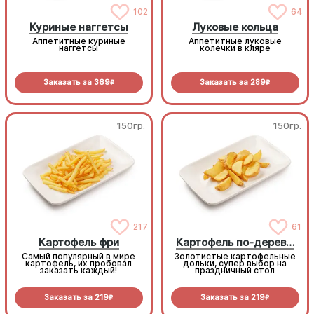
102
64
Куриные наггетсы
Луковые кольца
Аппетитные куриные
Аппетитные луковые
наггетсы
колечки в кляре
Заказать за
369
Заказать за
289
R
R
150гр.
150гр.
217
61
Картофель фри
Картофель по-деревенски
Самый популярный в мире
Золотистые картофельные
картофель, их пробовал
дольки, супер выбор на
заказать каждый!
праздничный стол
Заказать за
219
Заказать за
219
R
R