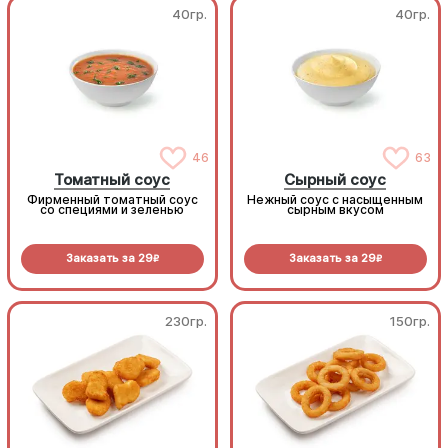
40гр.
40гр.
46
63
Томатный соус
Сырный соус
Фирменный томатный соус
Нежный соус с насыщенным
со специями и зеленью
сырным вкусом
Заказать за
29
Заказать за
29
R
R
230гр.
150гр.