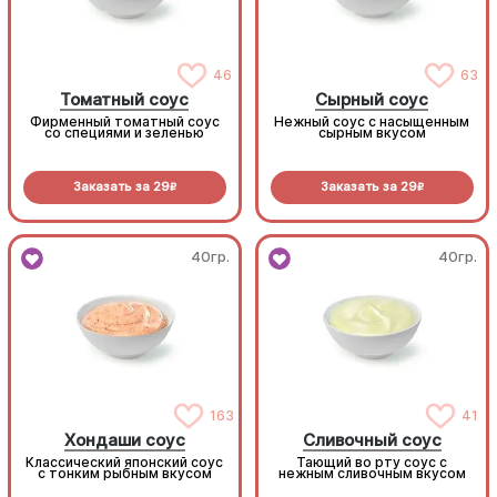
46
63
Томатный соус
Сырный соус
Фирменный томатный соус
Нежный соус с насыщенным
со специями и зеленью
сырным вкусом
Заказать за
29
Заказать за
29
R
R
40гр.
40гр.
163
41
Хондаши соус
Сливочный соус
Классический японский соус
Тающий во рту соус с
с тонким рыбным вкусом
нежным сливочным вкусом