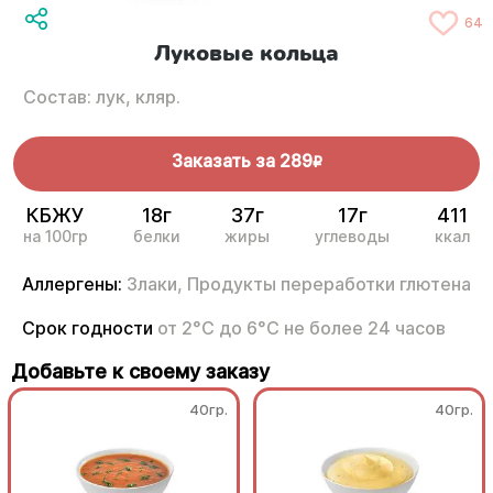
64
Луковые кольца
Состав: лук, кляр.
Заказать за
289
R
КБЖУ
18г
37г
17г
411
на 100гр
белки
жиры
углеводы
ккал
Аллергены:
Злаки,
Продукты переработки глютена
Срок годности
от 2°С до 6°С не более 24 часов
Добавьте к своему заказу
40гр.
40гр.