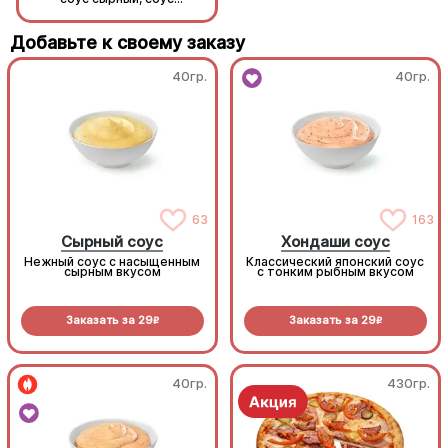
унаги, кунжут, рис, нори.
унаги, кунжут, рис, нори.
Добавьте к своему заказу
40гр.
40гр.
63
163
Сырный соус
Хондаши соус
Нежный соус с насыщенным
Классический японский соус
сырным вкусом
с тонким рыбным вкусом
Заказать за
29
Заказать за
29
R
R
40гр.
430гр.