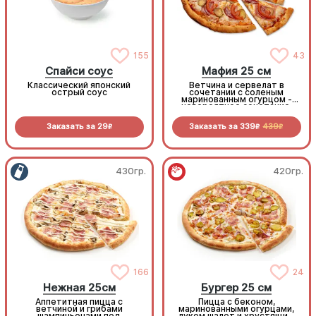
155
43
Спайси соус
Мафия 25 см
Классический японский
Ветчина и сервелат в
острый соус
сочетании с соленым
маринованным огурцом -
невероятное сочетание,
которое нужно
попробовать!
Заказать за
29
Заказать за
339
439
R
R
R
430гр.
420гр.
166
24
Нежная 25см
Бургер 25 см
Аппетитная пицца с
Пицца с беконом,
ветчиной и грибами
маринованными огурцами,
шампиньонами под
луком шалот и хрустящим