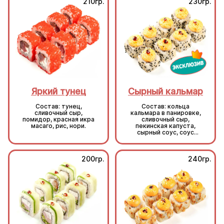
210гр.
230гр.
Яркий тунец
Сырный кальмар
Состав: тунец,
Состав: кольца
сливочный сыр,
кальмара в панировке,
помидор, красная икра
сливочный сыр,
масаго, рис, нори.
пекинская капуста,
сырный соус, соус
унаги, кунжут, рис, нори.
200гр.
240гр.