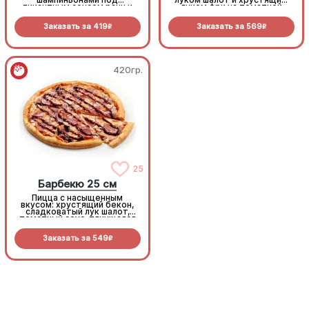
пикантным соусом ранч и
луком фри на томатной
моцареллой
основе с моцареллой.
Заказать за
419
Заказать за
569
R
R
420гр.
420гр.
25
25
Барбекю 25 см
Барбекю 25 см
Пицца с насыщенным
Пицца с насыщенным
вкусом: хрустящий бекон,
вкусом: хрустящий бекон,
сладковатый лук шалот,
сладковатый лук шалот,
томатный соус, тянущаяся
томатный соус, тянущаяся
моцарелла и дымный
моцарелла и дымный
прянный соус барбекю.
прянный соус барбекю.
Заказать за
549
Заказать за
549
R
R