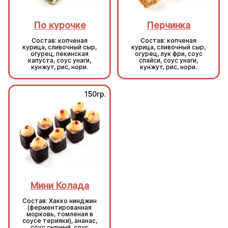
По курочке
Перчинка
Состав: копченая
Состав: копченая
курица, сливочный сыр,
курица, сливочный сыр,
огурец, пекинская
огурец, лук фри, соус
капуста, соус унаги,
спайси, соус унаги,
кунжут, рис, нори.
кунжут, рис, нори.
150гр.
150гр.
Мини Колада
Мини Колада
Состав: Хакко нинджин
Состав: Хакко нинджин
(ферментированная
(ферментированная
морковь, томленая в
морковь, томленая в
соусе терияки), ананас,
соусе терияки), ананас,
соус сырный, соус
соус сырный, соус