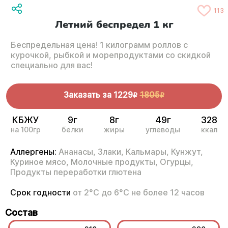
113
Летний беспредел 1 кг
Беспредельная цена! 1 килограмм роллов с
курочкой, рыбкой и морепродуктами со скидкой
специально для вас!
Заказать за
1229
1805
R
R
КБЖУ
9г
8г
49г
328
на 100гр
белки
жиры
углеводы
ккал
Аллергены:
Ананасы,
Злаки,
Кальмары,
Кунжут,
Куриное мясо,
Молочные продукты,
Огурцы,
Продукты переработки глютена
Срок годности
от 2°С до 6°С не более 12 часов
Состав