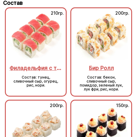
Состав
210гр.
200гр.
Филадельфия с тунцом
Бир Ролл
Состав: тунец,
Состав: бекон,
сливочный сыр, огурец,
сливочный сыр,
рис, нори.
помидор, зеленый лук,
лук фри, рис, нори.
200гр.
150гр.