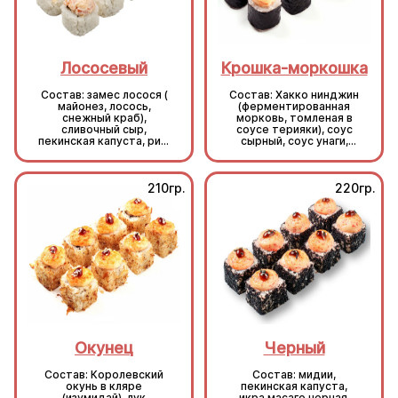
Лососевый
Крошка-моркошка
Состав: замес лосося (
Состав: Хакко нинджин
майонез, лосось,
(ферментированная
снежный краб),
морковь, томленая в
сливочный сыр,
соусе терияки), соус
пекинская капуста, рис,
сырный, соус унаги,
нори.
кунжут, рис, нори.
210гр.
220гр.
Окунец
Черный
Состав: Королевский
Состав: мидии,
окунь в кляре
пекинская капуста,
(изумидай), лук
икра масаго черная,