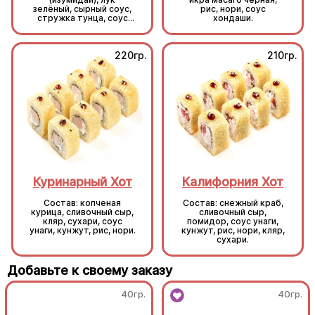
зелёный, сырный соус,
рис, нори, соус
стружка тунца, соус
хондаши.
унаги, кунжут, рис, нори.
220гр.
210гр.
Куринарный Хот
Калифорния Хот
Состав: копченая
Состав: снежный краб,
курица, сливочный сыр,
сливочный сыр,
кляр, сухари, соус
помидор, соус унаги,
унаги, кунжут, рис, нори.
кунжут, рис, нори, кляр,
сухари.
Добавьте к своему заказу
40гр.
40гр.