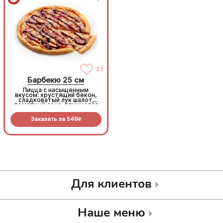
25
25
Барбекю 25 см
Барбекю 25 см
Пицца с насыщенным
Пицца с насыщенным
вкусом: хрустящий бекон,
вкусом: хрустящий бекон,
сладковатый лук шалот,
сладковатый лук шалот,
томатный соус, тянущаяся
томатный соус, тянущаяся
моцарелла и дымный
моцарелла и дымный
прянный соус барбекю.
прянный соус барбекю.
Заказать за
549
Заказать за
549
R
R
Для клиентов
Наше меню