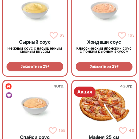
63
163
Сырный соус
Хондаши соус
Нежный соус с насыщенным
Классический японский соус
сырным вкусом
с тонким рыбным вкусом
Заказать за
29
Заказать за
29
R
R
40гр.
430гр.
155
43
Спайси соус
Мафия 25 см