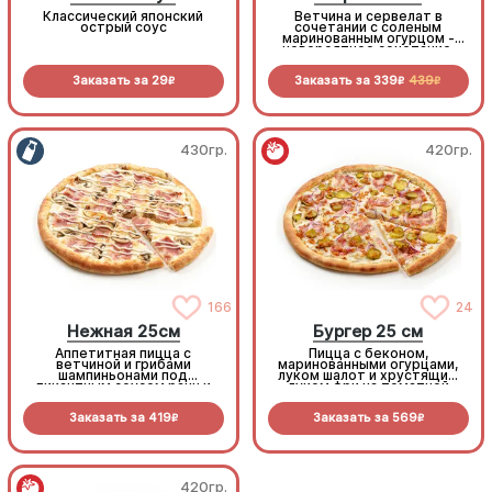
Классический японский
Ветчина и сервелат в
острый соус
сочетании с соленым
маринованным огурцом -
невероятное сочетание,
которое нужно
попробовать!
Заказать за
29
Заказать за
339
439
R
R
R
430гр.
420гр.
166
24
Нежная 25см
Бургер 25 см
Аппетитная пицца с
Пицца с беконом,
ветчиной и грибами
маринованными огурцами,
шампиньонами под
луком шалот и хрустящим
пикантным соусом ранч и
луком фри на томатной
моцареллой
основе с моцареллой.
Заказать за
419
Заказать за
569
R
R
420гр.
420гр.