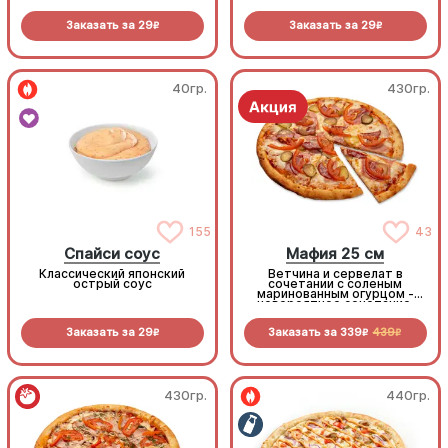
Заказать за
29
Заказать за
29
R
R
40гр.
430гр.
155
43
Спайси соус
Мафия 25 см
Классический японский
Ветчина и сервелат в
острый соус
сочетании с соленым
маринованным огурцом -
невероятное сочетание,
которое нужно
попробовать!
Заказать за
29
Заказать за
339
439
R
R
R
430гр.
440гр.