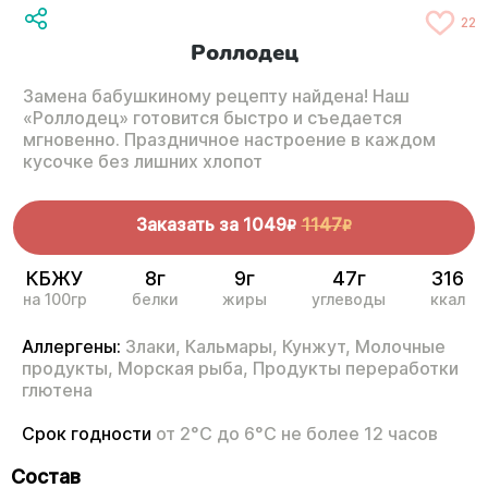
22
Роллодец
Замена бабушкиному рецепту найдена! Наш
«Роллодец» готовится быстро и съедается
мгновенно. Праздничное настроение в каждом
кусочке без лишних хлопот
Заказать за
1049
1147
R
R
КБЖУ
8г
9г
47г
316
на 100гр
белки
жиры
углеводы
ккал
Аллергены:
Злаки,
Кальмары,
Кунжут,
Молочные
продукты,
Морская рыба,
Продукты переработки
глютена
Срок годности
от 2°С до 6°С не более 12 часов
Состав