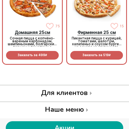
75
15
Домашняя 25см
Фирменная 25 см
Сочная пицца с копчёно-
Пикантная пицца с курицей,
варёным карбонадом,
томатами, шалотом,
шампиньонами, болгарским
халапеньо и соусом бургер
перцем и томатами с
на основе из сливочного
зеленью под моцареллой
соуса и моцареллы.
Заказать за
499
Заказать за
519
R
R
Для клиентов
Наше меню
Акции