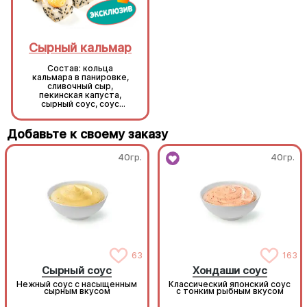
Сырный кальмар
Сырный кальмар
Состав: кольца
Состав: кольца
кальмара в панировке,
кальмара в панировке,
сливочный сыр,
сливочный сыр,
пекинская капуста,
пекинская капуста,
сырный соус, соус
сырный соус, соус
унаги, кунжут, рис, нори.
унаги, кунжут, рис, нори.
Добавьте к своему заказу
40гр.
40гр.
63
163
Сырный соус
Хондаши соус
Нежный соус с насыщенным
Классический японский соус
сырным вкусом
с тонким рыбным вкусом