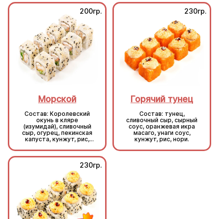
200гр.
230гр.
Морской
Горячий тунец
Состав: Королевский
Состав: тунец,
окунь в кляре
сливочный сыр, сырный
(изумидай), сливочный
соус, оранжевая икра
сыр, огурец, пекинская
масаго, унаги соус,
капуста, кунжут, рис,
кунжут, рис, нори.
нори.
230гр.
230гр.