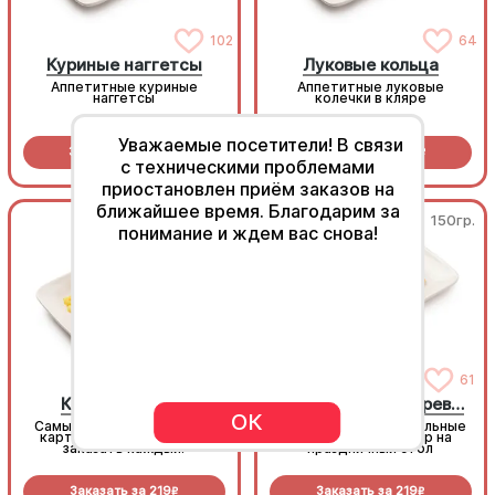
102
64
Куриные наггетсы
Луковые кольца
Аппетитные куриные
Аппетитные луковые
наггетсы
колечки в кляре
Уважаемые посетители! В связи
Заказать за
369
Заказать за
289
R
R
с техническими проблемами
приостановлен приём заказов на
ближайшее время. Благодарим за
150гр.
150гр.
понимание и ждем вас снова!
216
61
Картофель фри
Картофель по-деревенски
ОК
Самый популярный в мире
Золотистые картофельные
картофель, их пробовал
дольки, супер выбор на
заказать каждый!
праздничный стол
Заказать за
219
Заказать за
219
R
R