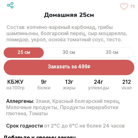
75
Домашняя 25см
Состав: копчёно-варёный карбонад, грибы
шампиньоны, болгарский перец, сыр моцарелла,
помидор, укроп, основа томатный соус, тесто.
25 см
30 см
35 см
Заказать за
499
R
КБЖУ
9г
13г
24г
212
на 100гр
белки
жиры
углеводы
ккал
Аллергены:
Злаки,
Красный болгарский перец,
Молочные продукты,
Продукты переработки
глютена,
Томаты
Срок годности
от 2°С до 6°С не более 24 часов
Добавьте к своему заказу