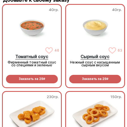
40гр.
40гр.
46
63
Томатный соус
Сырный соус
Фирменный томатный соус
Нежный соус с насыщенным
со специями и зеленью
сырным вкусом
Заказать за
29
Заказать за
29
R
R
230гр.
150гр.