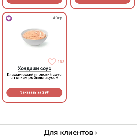
40гр.
40гр.
163
163
Хондаши соус
Хондаши соус
Классический японский соус
Классический японский соус
с тонким рыбным вкусом
с тонким рыбным вкусом
Заказать за
29
Заказать за
29
R
R
Для клиентов