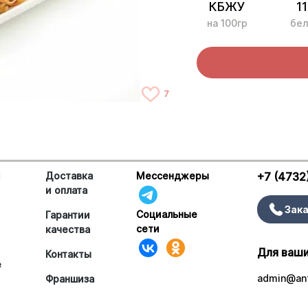
КБЖУ
11
на 100гр
бел
7
и
Доставка
Мессенджеры
+7 (4732
и оплата
Зака
Социальные
Гарантии
сети
качества
Для ваши
Контакты
е
admin@ant
Франшиза