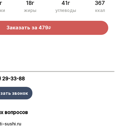
г
18г
41г
367
ки
жиры
углеводы
ккал
Заказать за
479
R
) 29-33-88
зать звонок
х вопросов
i-sushi.ru