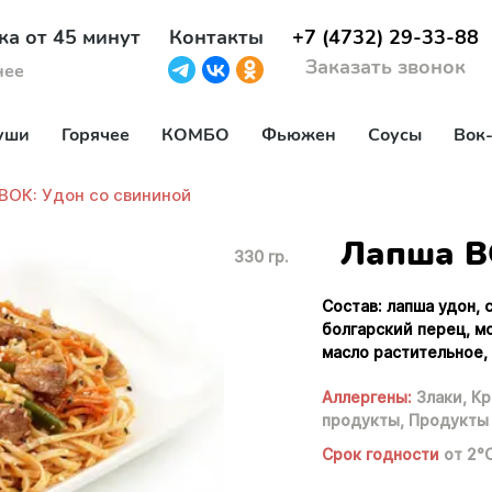
ка от 45 минут
Контакты
+7 (4732) 29-33-88
Заказать звонок
нее
уши
Горячее
КОМБО
Фьюжен
Соусы
Вок
ВОК: Удон со свининой
Лапша В
330 гр.
Состав: лапша удон, 
болгарский перец, м
масло растительное, 
Аллергены:
Злаки,
Кр
продукты,
Продукты 
Срок годности
от 2°