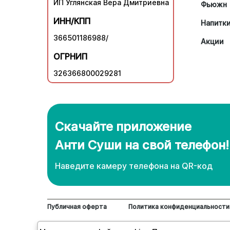
ИП Углянская Вера Дмитриевна
Фьюжн
ИНН/КПП
Напитк
366501186988/
Акции
ОГРНИП
326366800029281
Скачайте приложение
Анти Суши на свой телефон!
Наведите камеру телефона нa QR-код
Публичная оферта
Политика конфиденциальности
© 2018-2026 "Анти". Доставка суши, роллов и пи