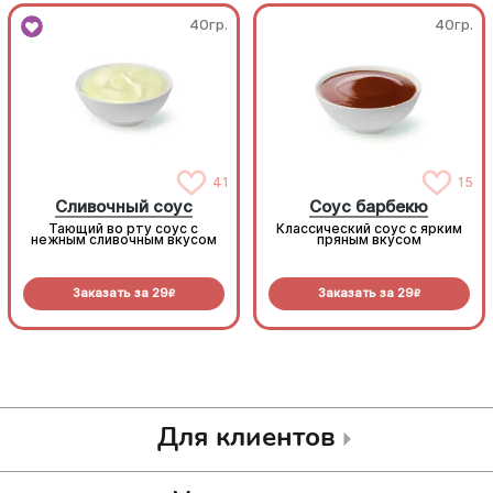
40гр.
40гр.
41
15
Сливочный соус
Соус барбекю
Тающий во рту соус с
Классический соус с ярким
нежным сливочным вкусом
пряным вкусом
Заказать за
29
Заказать за
29
R
R
Для клиентов