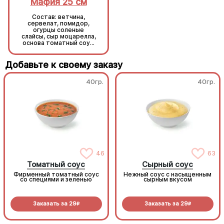
Мафия 25 см
Мафия 25 см
Состав: ветчина,
Состав: ветчина,
сервелат, помидор,
сервелат, помидор,
огурцы соленые
огурцы соленые
слайсы, сыр моцарелла,
слайсы, сыр моцарелла,
основа томатный соус,
основа томатный соус,
тесто.
тесто.
Добавьте к своему заказу
40гр.
40гр.
46
63
Томатный соус
Сырный соус
Фирменный томатный соус
Нежный соус с насыщенным
со специями и зеленью
сырным вкусом
Заказать за
29
Заказать за
29
R
R