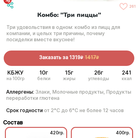
261
Комбо: "Три пиццы"
Три удовольствия в одном: комбо из пицц для
компании, и целых три причины, почему
посиделки вместе вкуснее!
Заказать за
1319
1417
R
R
КБЖУ
10г
15г
26г
241
на 100гр
белки
жиры
углеводы
ккал
Аллергены:
Злаки,
Молочные продукты,
Продукты
переработки глютена
Срок годности
от 2°С до 6°С не более 12 часов
Состав
420гр.
400гр.