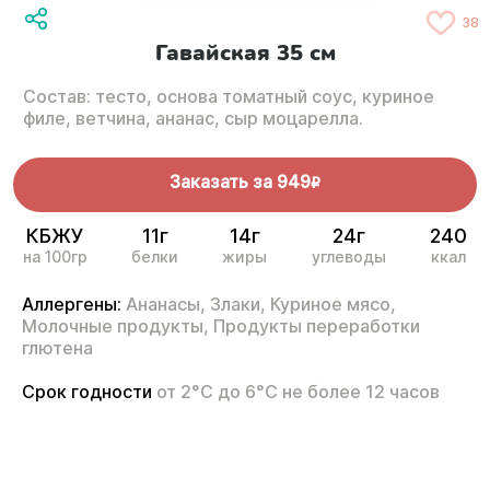
38
Гавайская 35 см
Состав: тесто, основа томатный соус, куриное
филе, ветчина, ананас, сыр моцарелла.
Заказать за
949
R
КБЖУ
11г
14г
24г
240
на 100гр
белки
жиры
углеводы
ккал
Аллергены:
Ананасы,
Злаки,
Куриное мясо,
Молочные продукты,
Продукты переработки
глютена
Срок годности
от 2°С до 6°С не более 12 часов