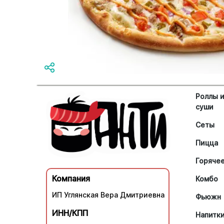
Роллы 
суши
Сеты
Пицца
Горяче
Компания
Комбо
ИП Углянская Вера Дмитриевна
Фьюжн
ИНН/КПП
Напитк