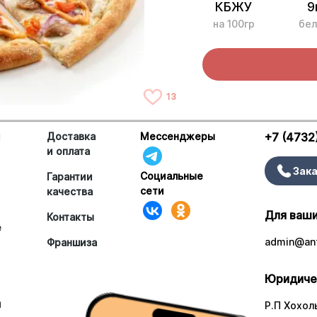
КБЖУ
9
на 100гр
бел
13
и
Доставка
Мессенджеры
+7 (4732
и оплата
Зака
Социальные
Гарантии
сети
качества
Для ваши
Контакты
е
admin@ant
Франшиза
Юридиче
и
Р.П Хохоль