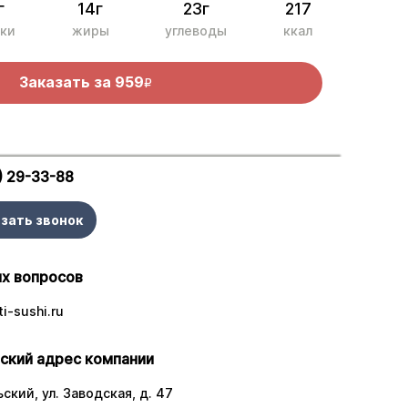
г
14г
23г
217
ки
жиры
углеводы
ккал
Заказать за
959
R
) 29-33-88
зать звонок
х вопросов
i-sushi.ru
ский адрес компании
ский, ул. Заводская, д. 47