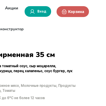
Акции
Вход
Корзина
-конструктор
рменная 35 см
а томатный соус, сыр моцарелла,
урица, перец халапеньо, соус бургер, лук
риное мясо,
Молочные продукты,
Продукты
,
Томаты
С до 6°С не более 12 часов