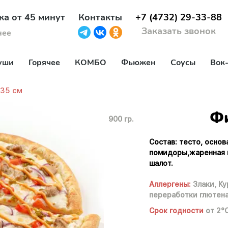
ка от 45 минут
Контакты
+7 (4732) 29-33-88
Заказать звонок
нее
уши
Горячее
КОМБО
Фьюжен
Соусы
Вок
35 см
Фи
900 гр.
Состав: тесто, основ
помидоры,жаренная к
шалот.
Аллергены:
Злаки,
Ку
переработки глютена
Срок годности
от 2°