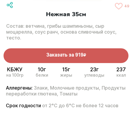
49
Нежная 35см
Состав: ветчина, грибы шампиньоны, сыр
моцарелла, соус ранч, основа сливочный соус,
тесто.
Заказать за
919
R
КБЖУ
10г
15г
23г
237
на 100гр
белки
жиры
углеводы
ккал
Аллергены:
Злаки,
Молочные продукты,
Продукты
переработки глютена,
Томаты
Срок годности
от 2°С до 6°С не более 12 часов