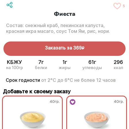
5
Фиеста
Состав: снежный краб, пекинская капуста,
красная икра масаго, соус Том Ям, рис, нори.
Заказать за
369
R
КБЖУ
7г
1г
61г
296
на 100гр
белки
жиры
углеводы
ккал
Срок годности
от 2°С до 6°С не более 12 часов
Добавьте к своему заказу
40гр.
40гр.