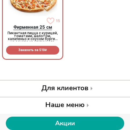
15
15
Фирменная 25 см
Фирменная 25 см
Пикантная пицца с курицей,
Пикантная пицца с курицей,
томатами, шалотом,
томатами, шалотом,
халапеньо и соусом бургер
халапеньо и соусом бургер
на основе из сливочного
на основе из сливочного
соуса и моцареллы.
соуса и моцареллы.
Заказать за
519
Заказать за
519
R
R
Для клиентов
Наше меню
Акции