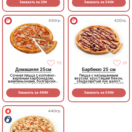
Заказать за
29
Заказать за
549
R
R
430гр.
420гр.
75
25
Домашняя 25см
Барбекю 25 см
Сочная пицца с копчёно-
Пицца с насыщенным
варёным карбонадом,
вкусом: хрустящий бекон,
шампиньонами, болгарским
сладковатый лук шалот,
перцем и томатами с
томатный соус, тянущаяся
зеленью под моцареллой
моцарелла и дымный
прянный соус барбекю.
Заказать за
499
Заказать за
549
R
R
440гр.
440гр.