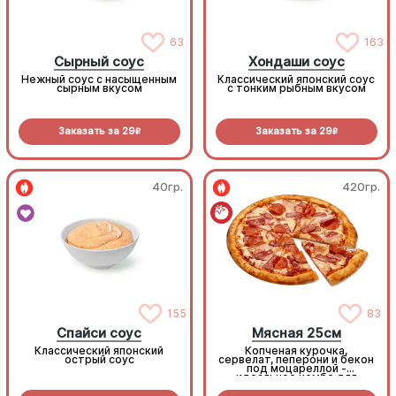
63
163
Сырный соус
Хондаши соус
Нежный соус с насыщенным
Классический японский соус
сырным вкусом
с тонким рыбным вкусом
Заказать за
29
Заказать за
29
R
R
40гр.
420гр.
155
83
Спайси соус
Мясная 25см
Классический японский
Копченая курочка,
острый соус
сервелат, пеперони и бекон
под моцареллой -
идеальное комбо для
любителей всего мясного!