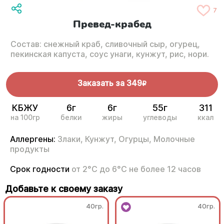
7
Превед-крабед
Состав: снежный краб, сливочный сыр, огурец,
пекинская капуста, соус унаги, кунжут, рис, нори.
Заказать за
349
R
КБЖУ
6г
6г
55г
311
на 100гр
белки
жиры
углеводы
ккал
Аллергены:
Злаки,
Кунжут,
Огурцы,
Молочные
продукты
Срок годности
от 2°С до 6°С не более 12 часов
Добавьте к своему заказу
40гр.
40гр.