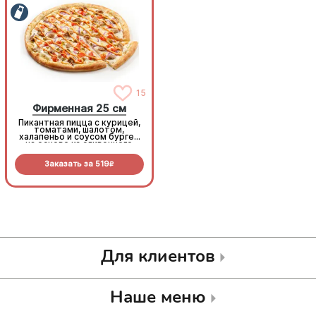
15
15
Фирменная 25 см
Фирменная 25 см
Пикантная пицца с курицей,
Пикантная пицца с курицей,
томатами, шалотом,
томатами, шалотом,
халапеньо и соусом бургер
халапеньо и соусом бургер
на основе из сливочного
на основе из сливочного
соуса и моцареллы.
соуса и моцареллы.
Заказать за
519
Заказать за
519
R
R
Для клиентов
Наше меню