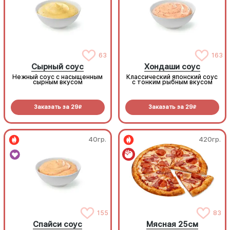
63
163
Сырный соус
Хондаши соус
Нежный соус с насыщенным
Классический японский соус
сырным вкусом
с тонким рыбным вкусом
Заказать за
29
Заказать за
29
R
R
40гр.
420гр.
155
83
Спайси соус
Мясная 25см