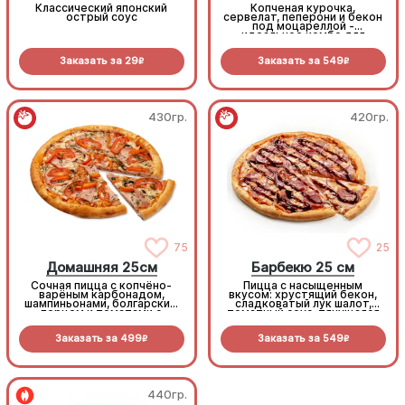
Классический японский
Копченая курочка,
острый соус
сервелат, пеперони и бекон
под моцареллой -
идеальное комбо для
любителей всего мясного!
Заказать за
29
Заказать за
549
R
R
430гр.
420гр.
75
25
Домашняя 25см
Барбекю 25 см
Сочная пицца с копчёно-
Пицца с насыщенным
варёным карбонадом,
вкусом: хрустящий бекон,
шампиньонами, болгарским
сладковатый лук шалот,
перцем и томатами с
томатный соус, тянущаяся
зеленью под моцареллой
моцарелла и дымный
прянный соус барбекю.
Заказать за
499
Заказать за
549
R
R
440гр.
440гр.