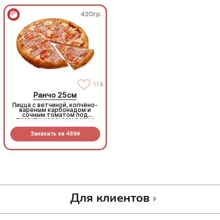
420гр.
420гр.
114
114
Ранчо 25см
Ранчо 25см
Пицца с ветчиной, копчёно-
Пицца с ветчиной, копчёно-
варёным карбонадом и
варёным карбонадом и
сочным томатом под
сочным томатом под
пикантным соусом ранч и
пикантным соусом ранч и
моцареллой
моцареллой
Заказать за
489
Заказать за
489
R
R
Для клиентов