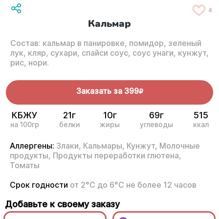
4
Кальмар
Состав: кальмар в панировке, помидор, зеленый
лук, кляр, сухари, спайси соус, соус унаги, кунжут,
рис, нори.
Заказать за
399
R
КБЖУ
21г
10г
69г
515
на 100гр
белки
жиры
углеводы
ккал
Аллергены:
Злаки,
Кальмары,
Кунжут,
Молочные
продукты,
Продукты переработки глютена,
Томаты
Срок годности
от 2°С до 6°С не более 12 часов
Добавьте к своему заказу