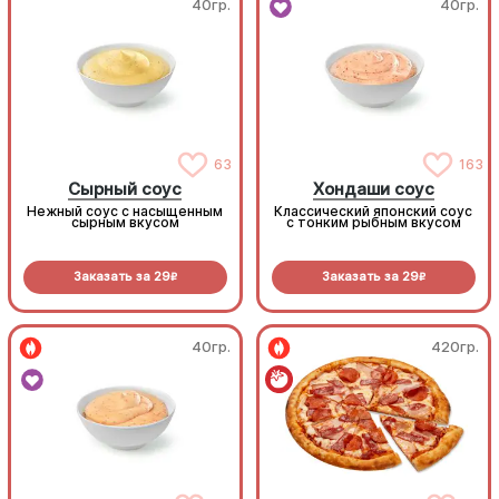
40гр.
40гр.
63
163
Сырный соус
Хондаши соус
Нежный соус с насыщенным
Классический японский соус
сырным вкусом
с тонким рыбным вкусом
Заказать за
29
Заказать за
29
R
R
40гр.
420гр.