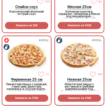
155
83
Спайси соус
Мясная 25см
Классический японский
Копченая курочка,
острый соус
сервелат, пеперони и бекон
под моцареллой -
идеальное комбо для
любителей всего мясного!
Заказать за
29
Заказать за
549
R
R
440гр.
430гр.
15
166
Фирменная 25 см
Нежная 25см
Пикантная пицца с курицей,
Аппетитная пицца с
томатами, шалотом,
ветчиной и грибами
халапеньо и соусом бургер
шампиньонами под
на основе из сливочного
пикантным соусом ранч и
соуса и моцареллы.
моцареллой
Заказать за
519
Заказать за
419
R
R