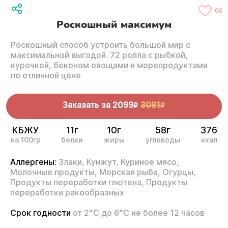
66
Роскошный максимум
Роскошный способ устроить большой мир с
максимальной выгодой. 72 ролла с рыбкой,
курочкой, беконом овощами и морепродуктами
по отличной цене
Заказать за
2099
3081
R
R
КБЖУ
11г
10г
58г
376
на 100гр
белки
жиры
углеводы
ккал
Аллергены:
Злаки,
Кунжут,
Куриное мясо,
Молочные продукты,
Морская рыба,
Огурцы,
Продукты переработки глютена,
Продукты
переработки ракообразных
Срок годности
от 2°С до 6°С не более 12 часов