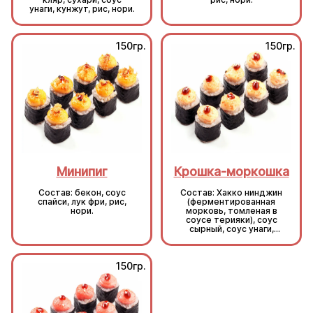
унаги, кунжут, рис, нори.
150гр.
150гр.
Минипиг
Крошка-моркошка
Состав: бекон, соус
Состав: Хакко нинджин
спайси, лук фри, рис,
(ферментированная
нори.
морковь, томленая в
соусе терияки), соус
сырный, соус унаги,
кунжут, рис, нори.
150гр.
150гр.