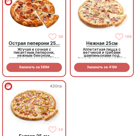
58
166
Острая пеперони 25cм
Нежная 25см
Жгучая и сочная с
Аппетитная пицца с
пикантным пеперони,
ветчиной и грибами
нежным беконом,
шампиньонами под
шампиньонами и перчиком
пикантным соусом ранч и
халапеньо под моцареллой
моцареллой
Заказать за
589
Заказать за
419
R
R
420гр.
420гр.
24
24