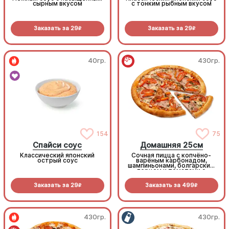
сырным вкусом
с тонким рыбным вкусом
Заказать за
29
Заказать за
29
R
R
40гр.
430гр.
154
75
Спайси соус
Домашняя 25см
Классический японский
Сочная пицца с копчёно-
острый соус
варёным карбонадом,
шампиньонами, болгарским
перцем и томатами с
зеленью под моцареллой
Заказать за
29
Заказать за
499
R
R
430гр.
430гр.