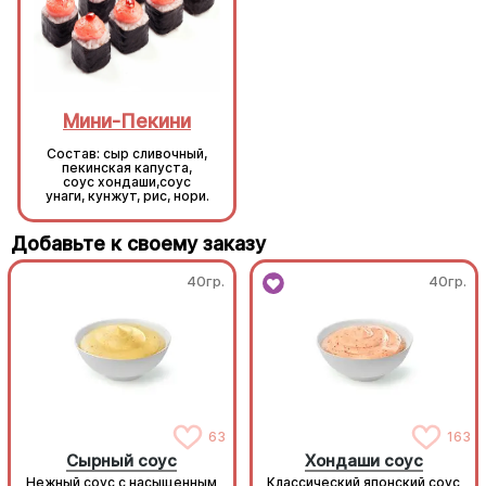
Мини-Пекини
Мини-Пекини
Состав: сыр сливочный,
Состав: сыр сливочный,
пекинская капуста,
пекинская капуста,
соус хондаши,соус
соус хондаши,соус
унаги, кунжут, рис, нори.
унаги, кунжут, рис, нори.
Добавьте к своему заказу
40гр.
40гр.
63
163
Сырный соус
Хондаши соус
Нежный соус с насыщенным
Классический японский соус