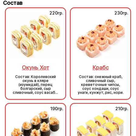
Состав
220гр.
230гр.
Окунь Хот
Крабс
Состав: Королевский
Состав: снежный краб,
окунь в кляре
сливочный сыр,
(изумидай), перец
креветочные чипсы,
болгарский, сыр
соус хондаши, соус
сливочный, соус васаби,
унаги, кунжут, рис, нори.
кляр, сухари, рис, нори.
190гр.
210гр.