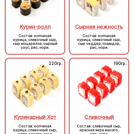
Курин-ролл
Сырная нежность
Состав: копченая
Состав: копченая
курица, сливочный сыр,
курица, сливочный сыр,
сыр моцарелла, сырный
сыр чеддер, помидор,
соус, рис, нори.
рис, нори.
220гр.
190гр.
Куринарный Хот
Сливочный
Состав: копченая
Состав: сливочный сыр,
курица, сливочный сыр,
красная икра масаго,
кляр, сухари, соус
рис, нори.