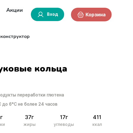
Акции
Вход
Корзина
-конструктор
уковые кольца
одукты переработки глютена
С до 6°С не более 24 часов
8г
37г
17г
411
ки
жиры
углеводы
ккал