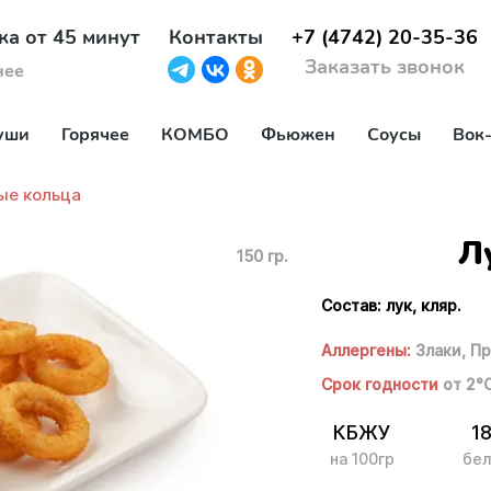
ка от 45 минут
Контакты
+7 (4742) 20-35-36
Заказать звонок
нее
уши
Горячее
КОМБО
Фьюжен
Соусы
Вок
ые кольца
Л
150 гр.
Состав: лук, кляр.
Аллергены:
Злаки,
Пр
Срок годности
от 2°
КБЖУ
1
на 100гр
бел