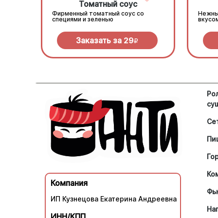
Томатный соус
Фирменный томатный соус со
Нежны
специями и зеленью
вкусо
Заказать за
29
R
Ро
су
Се
Пи
Го
Ко
Компания
Фь
ИП Кузнецова Екатерина Андреевна
На
ИНН/КПП