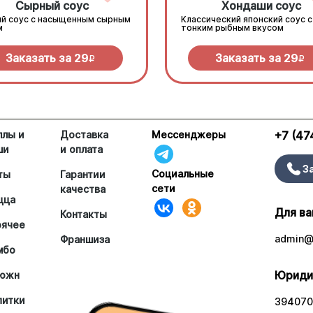
Сырный соус
Хондаши соус
й соус с насыщенным сырным
Классический японский соус с
м
тонким рыбным вкусом
Заказать за
29
Заказать за
29
R
R
ллы и
Доставка
Мессенджеры
+7 (47
ши
и оплата
З
Социальные
ты
Гарантии
сети
качества
цца
Для ва
Контакты
рячее
admin@a
Франшиза
мбо
Юриди
южн
питки
394070,