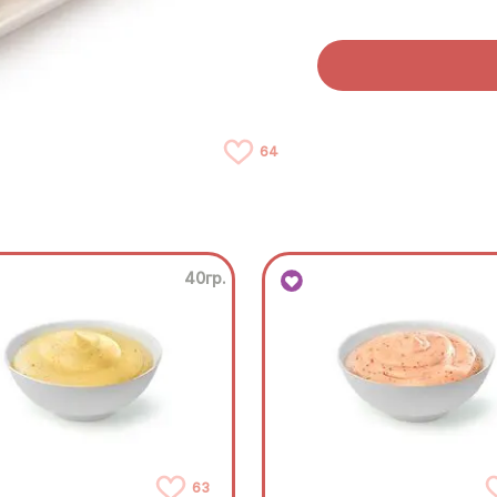
64
40гр.
63