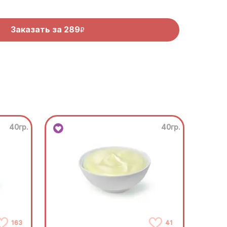
Заказать за
289
R
40гр.
40гр.
163
41