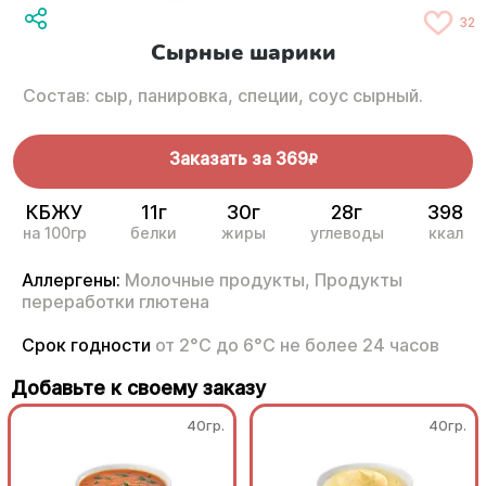
32
Сырные шарики
Состав: сыр, панировка, специи, соус сырный.
Заказать за
369
R
КБЖУ
11г
30г
28г
398
на 100гр
белки
жиры
углеводы
ккал
Аллергены:
Молочные продукты,
Продукты
переработки глютена
Срок годности
от 2°С до 6°С не более 24 часов
Добавьте к своему заказу
40гр.
40гр.