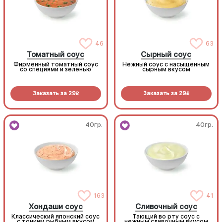
46
63
Томатный соус
Сырный соус
Фирменный томатный соус
Нежный соус с насыщенным
со специями и зеленью
сырным вкусом
Заказать за
29
Заказать за
29
R
R
40гр.
40гр.
163
41
Хондаши соус
Сливочный соус
Классический японский соус
Тающий во рту соус с
с тонким рыбным вкусом
нежным сливочным вкусом