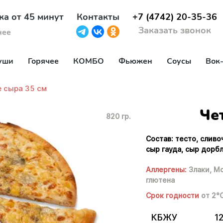
ка от 45 минут
Контакты
+7 (4742) 20-35-36
Заказать звонок
нее
уши
Горячее
КОМБО
Фьюжен
Соусы
Вок
 сыра 35 см
Че
820 гр.
Состав: тесто, сливо
сыр гауда, сыр дорб
Аллергены:
Злаки,
Мо
глютена
Срок годности
от 2°
КБЖУ
12