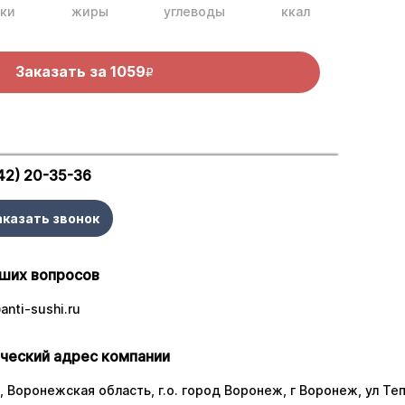
ки
жиры
углеводы
ккал
Заказать за
1059
R
42) 20-35-36
аказать звонок
ших вопросов
nti-sushi.ru
ческий адрес компании
 Воронежская область, г.о. город Воронеж, г Воронеж, ул Тепл