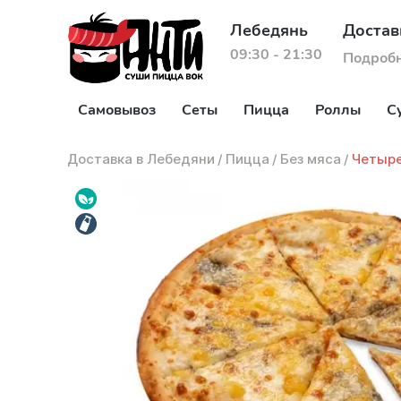
Лебедянь
Достав
09:30 - 21:30
Подроб
Самовывоз
Сеты
Пицца
Роллы
С
Доставка в Лебедяни
/
Пицца
/
Без мяса
/
Четыре