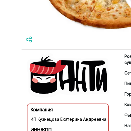
Ро
су
Се
Пи
Го
Ко
Компания
Фь
ИП Кузнецова Екатерина Андреевна
На
ИНН/КПП