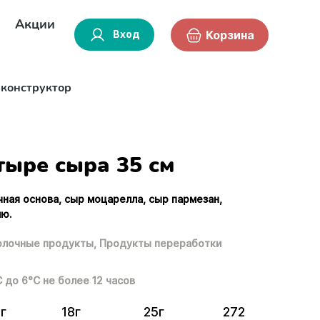
Акции
Вход
Корзина
-конструктор
тыре сыра 35 см
чная основа, сыр моцарелла, сыр пармезан,
лю.
лочные продукты,
Продукты переработки
С до 6°С не более 12 часов
г
18г
25г
272