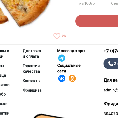
на 100гр
бел
26
ллы и
Доставка
Мессенджеры
+7 (47
ши
и оплата
З
Социальные
ты
Гарантии
сети
качества
цца
Для ва
Контакты
рячее
admin@a
Франшиза
мбо
Юриди
южн
питки
394070,