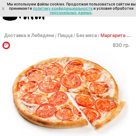
Мы используем файлы cookies. Продолжая пользоваться сайтом вы
X
принимаете
политику конфиденциальности
и условия обработки
персональных данных
.
Доставка в Лебедяни
/
Пицца
/
Без мяса
/
Маргарита 35 см
830 гр.