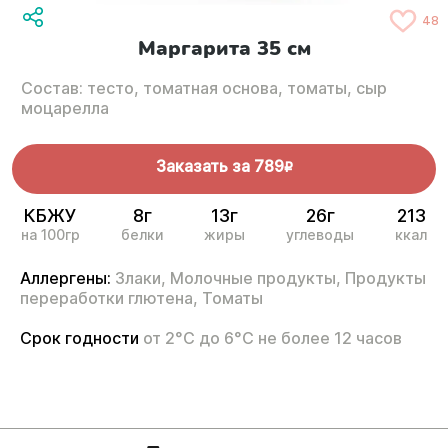
48
Маргарита 35 см
Состав: тесто, томатная основа, томаты, сыр
моцарелла
Заказать за
789
R
КБЖУ
8г
13г
26г
213
на 100гр
белки
жиры
углеводы
ккал
Аллергены:
Злаки,
Молочные продукты,
Продукты
переработки глютена,
Томаты
Срок годности
от 2°С до 6°С не более 12 часов