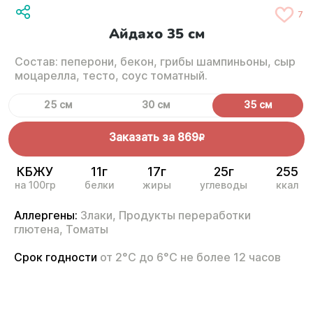
7
Айдахо 35 см
Состав: пеперони, бекон, грибы шампиньоны, сыр
моцарелла, тесто, соус томатный.
25 см
30 см
35 см
Заказать за
869
R
КБЖУ
11г
17г
25г
255
на 100гр
белки
жиры
углеводы
ккал
Аллергены:
Злаки,
Продукты переработки
глютена,
Томаты
Срок годности
от 2°С до 6°С не более 12 часов