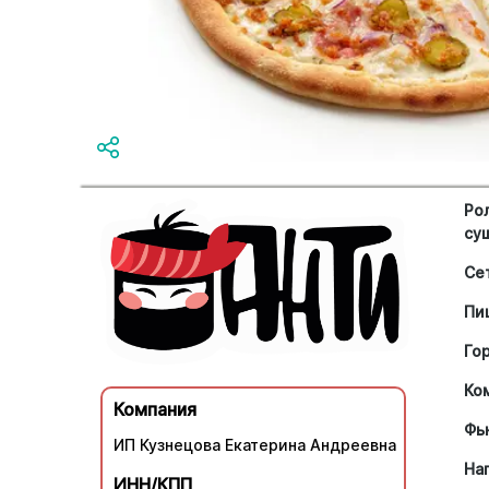
Ро
су
Се
Пи
Го
Ко
Компания
Фь
ИП Кузнецова Екатерина Андреевна
На
ИНН/КПП