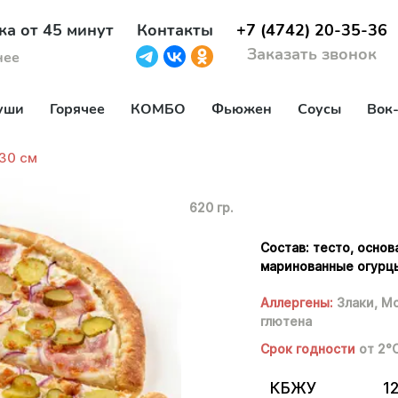
ка от 45 минут
Контакты
+7 (4742) 20-35-36
Заказать звонок
нее
уши
Горячее
КОМБО
Фьюжен
Соусы
Вок
30 см
620 гр.
Состав: тесто, основ
маринованные огурцы,
Аллергены:
Злаки,
Мо
глютена
Срок годности
от 2°
КБЖУ
12