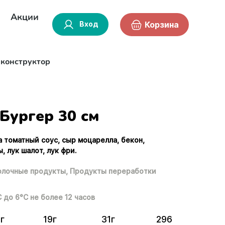
Акции
Вход
Корзина
-конструктор
Бургер 30 см
а томатный соус, сыр моцарелла, бекон,
 лук шалот, лук фри.
лочные продукты,
Продукты переработки
С до 6°С не более 12 часов
г
19г
31г
296