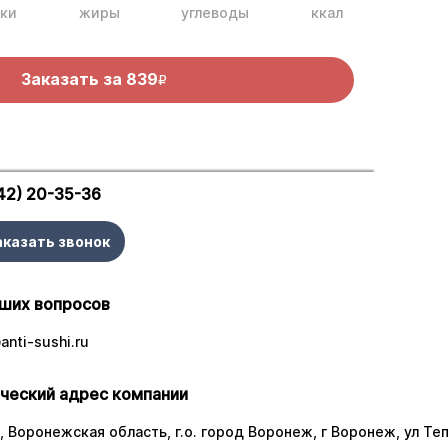
ки
жиры
углеводы
ккал
Заказать за
839
R
42) 20-35-36
аказать звонок
ших вопросов
nti-sushi.ru
ческий адрес компании
 Воронежская область, г.о. город Воронеж, г Воронеж, ул Тепл