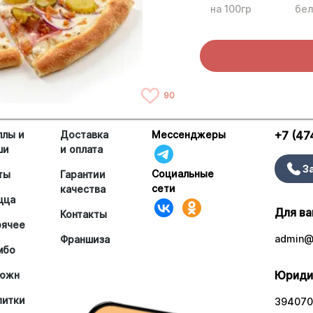
на 100гр
бел
90
ллы и
Доставка
Мессенджеры
+7 (47
ши
и оплата
З
Социальные
ты
Гарантии
сети
качества
цца
Для ва
Контакты
рячее
admin@a
Франшиза
мбо
Юриди
южн
питки
394070,