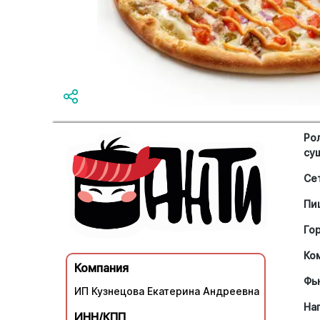
Ро
су
Се
Пи
Го
Ко
Компания
Фь
ИП Кузнецова Екатерина Андреевна
На
ИНН/КПП