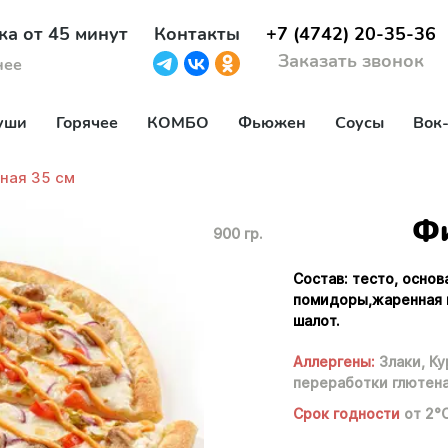
ка от 45 минут
Контакты
+7 (4742) 20-35-36
Заказать звонок
нее
уши
Горячее
КОМБО
Фьюжен
Соусы
Вок
ная 35 см
Фи
900 гр.
Состав: тесто, основ
помидоры,жаренная к
шалот.
Аллергены:
Злаки,
Ку
переработки глютена
Срок годности
от 2°