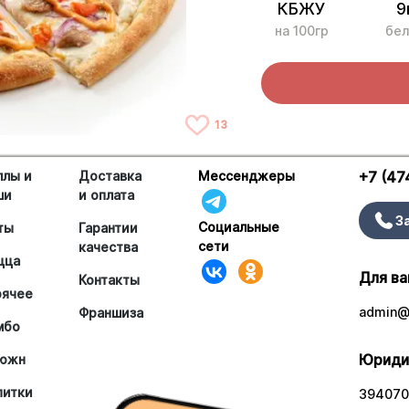
КБЖУ
9
на 100гр
бел
13
ллы и
Доставка
Мессенджеры
+7 (47
ши
и оплата
З
Социальные
ты
Гарантии
сети
качества
цца
Для ва
Контакты
рячее
admin@a
Франшиза
мбо
Юриди
южн
питки
394070,