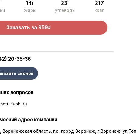
г
14г
23г
217
ки
жиры
углеводы
ккал
Заказать за
959
R
42) 20-35-36
аказать звонок
ших вопросов
nti-sushi.ru
ческий адрес компании
 Воронежская область, г.о. город Воронеж, г Воронеж, ул Тепл