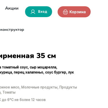
Акции
Вход
Корзина
-конструктор
рменная 35 см
а томатный соус, сыр моцарелла,
урица, перец халапеньо, соус бургер, лук
риное мясо,
Молочные продукты,
Продукты
,
Томаты
С до 6°С не более 12 часов