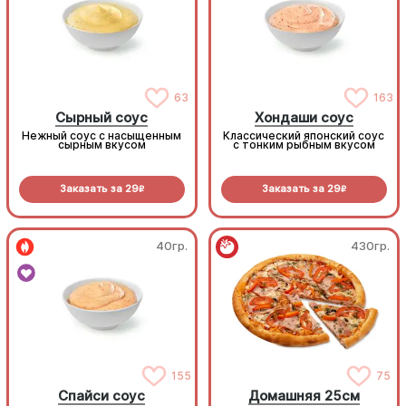
63
163
Сырный соус
Хондаши соус
Нежный соус с насыщенным
Классический японский соус
сырным вкусом
с тонким рыбным вкусом
Заказать за
29
Заказать за
29
R
R
40гр.
430гр.
155
75
Спайси соус
Домашняя 25см