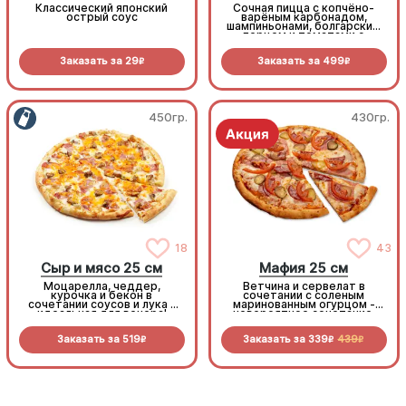
Классический японский
Сочная пицца с копчёно-
острый соус
варёным карбонадом,
шампиньонами, болгарским
перцем и томатами с
зеленью под моцареллой
Заказать за
29
Заказать за
499
R
R
450гр.
430гр.
18
43
Сыр и мясо 25 см
Мафия 25 см
Моцарелла, чеддер,
Ветчина и сервелат в
курочка и бекон в
сочетании с соленым
сочетании соусов и лука -
маринованным огурцом -
идеальная для вечера!
невероятное сочетание,
которое нужно
попробовать!
Заказать за
519
Заказать за
339
439
R
R
R