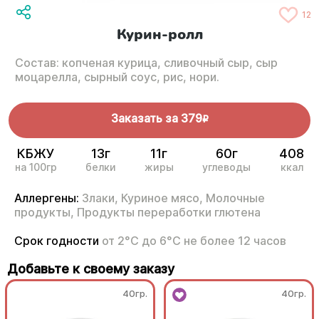
12
Курин-ролл
Состав: копченая курица, сливочный сыр, сыр
моцарелла, сырный соус, рис, нори.
Заказать за
379
R
КБЖУ
13г
11г
60г
408
на 100гр
белки
жиры
углеводы
ккал
Аллергены:
Злаки,
Куриное мясо,
Молочные
продукты,
Продукты переработки глютена
Срок годности
от 2°С до 6°С не более 12 часов
Добавьте к своему заказу
40гр.
40гр.