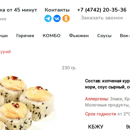
ка от 45 минут
Контакты
+7 (4742) 20-35-36
Заказать звонок
нее
уши
Горячее
КОМБО
Фьюжен
Соусы
Вок
урай
230 гр.
Состав: копченая кур
нори, соус сырный, с
Аллергены:
Злаки,
Кр
Молочные продукты,
Срок годности
от 2°
КБЖУ
9