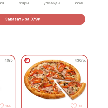
ки
жиры
углеводы
ккал
Заказать за
379
R
40гр.
430гр.
155
75