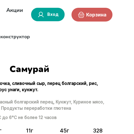
Акции
Вход
Корзина
-конструктор
Самурай
очка, сливочный сыр, перец болгарский, рис,
оус унаги, кунжут.
асный болгарский перец,
Кунжут,
Куриное мясо,
Продукты переработки глютена
С до 6°С не более 12 часов
г
11г
45г
328