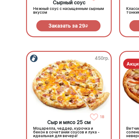
Сырный соус
Нежный соус с насыщенным сырным
Класси
вкусом
тонки
Заказать за
29
R
450гр.
18
Сыр и мясо 25 см
Моцарелла, чеддер, курочка и
Ветчин
бекон в сочетании соусов и лука -
солен
идеальная для вечера!
невер