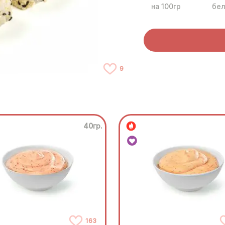
на 100гр
бел
9
40гр.
163