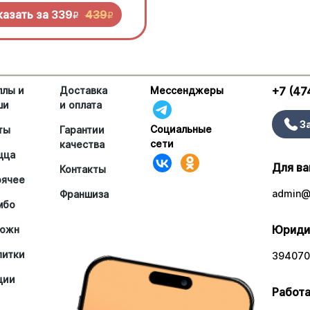
 попробовать!
казать за
339
439
R
R
ллы и
Доставка
Мессенджеры
+7 (47
ши
и оплата
З
Социальные
ты
Гарантии
сети
качества
цца
Для ва
Контакты
рячее
admin@a
Франшиза
мбо
Юриди
южн
питки
394070,
ции
Работа