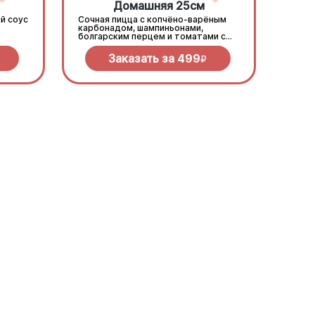
Домашняя 25см
й соус
Сочная пицца с копчёно-варёным
карбонадом, шампиньонами,
болгарским перцем и томатами с
зеленью под моцареллой
Заказать за
499
R