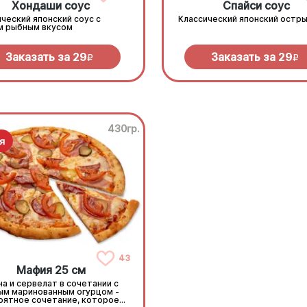
Хондаши соус
Спайси соус
ческий японский соус с
Классический японский остры
м рыбным вкусом
Заказать за
29
Заказать за
29
R
R
430гр.
43
Мафия 25 см
а и сервелат в сочетании с
ым маринованным огурцом -
оятное сочетание, которое