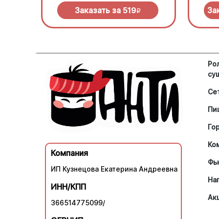
нужно
Заказать за
519
За
R
Ро
су
Се
Пи
Го
Ко
Компания
Фь
ИП Кузнецова Екатерина Андреевна
На
ИНН/КПП
Ак
366514775099/