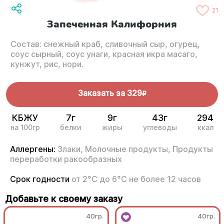
21
Запеченная Калифорния
Состав: снежный краб, сливочный сыр, огурец,
соус сырный, соус унаги, красная икра масаго,
кунжут, рис, нори.
Заказать за
329
R
КБЖУ
7г
9г
43г
294
на 100гр
белки
жиры
углеводы
ккал
Аллергены:
Злаки,
Молочные продукты,
Продукты
переработки ракообразных
Срок годности
от 2°С до 6°С не более 12 часов
Добавьте к своему заказу
40гр.
40гр.