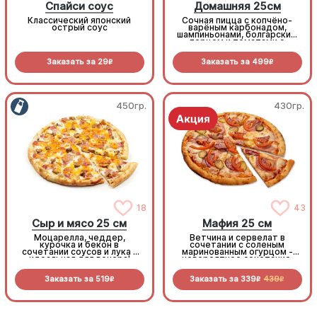
Спайси соус
Домашняя 25см
Классический японский
Сочная пицца с копчёно-
острый соус
варёным карбонадом,
шампиньонами, болгарским
перцем и томатами с
зеленью под моцареллой
Заказать за
29
Заказать за
499
R
R
450гр.
430гр.
18
43
Сыр и мясо 25 см
Мафия 25 см
Моцарелла, чеддер,
Ветчина и сервелат в
курочка и бекон в
сочетании с соленым
сочетании соусов и лука -
маринованным огурцом -
идеальная для вечера!
невероятное сочетание,
которое нужно
попробовать!
Заказать за
519
Заказать за
339
439
R
R
R