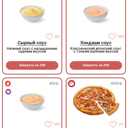
63
163
Сырный соус
Хондаши соус
Нежный соус с насыщенным
Классический японский соус
сырным вкусом
с тонким рыбным вкусом
Заказать за
29
Заказать за
29
R
R
40гр.
430гр.
155
75