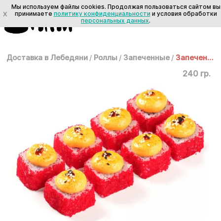
Мы используем файлы cookies. Продолжая пользоваться сайтом вы
X
принимаете
политику конфиденциальности
и условия обработки
персональных данных
.
Доставка в Лебедяни
/
Роллы
/
Запеченные
/
Запеченная Калифорния
240 гр.