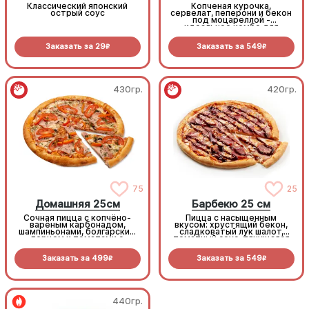
Классический японский
Копченая курочка,
острый соус
сервелат, пеперони и бекон
под моцареллой -
идеальное комбо для
любителей всего мясного!
Заказать за
29
Заказать за
549
R
R
430гр.
420гр.
75
25
Домашняя 25см
Барбекю 25 см
Сочная пицца с копчёно-
Пицца с насыщенным
варёным карбонадом,
вкусом: хрустящий бекон,
шампиньонами, болгарским
сладковатый лук шалот,
перцем и томатами с
томатный соус, тянущаяся
зеленью под моцареллой
моцарелла и дымный
прянный соус барбекю.
Заказать за
499
Заказать за
549
R
R
440гр.
440гр.