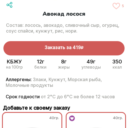
5
Авокад лосося
Состав: лосось, авокадо, сливочный сыр, огурец,
соус спайси, кунжут, рис, нори.
Заказать за
419
R
КБЖУ
12г
8г
49г
350
на 100гр
белки
жиры
углеводы
ккал
Аллергены:
Злаки,
Кунжут,
Морская рыба,
Молочные продукты
Срок годности
от 2°С до 6°С не более 12 часов
Добавьте к своему заказу
40гр.
40гр.