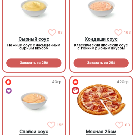
63
163
Сырный соус
Хондаши соус
Нежный соус с насыщенным
Классический японский соус
сырным вкусом
с тонким рыбным вкусом
Заказать за
29
Заказать за
29
R
R
40гр.
420гр.
155
83
Спайси соус
Мясная 25см