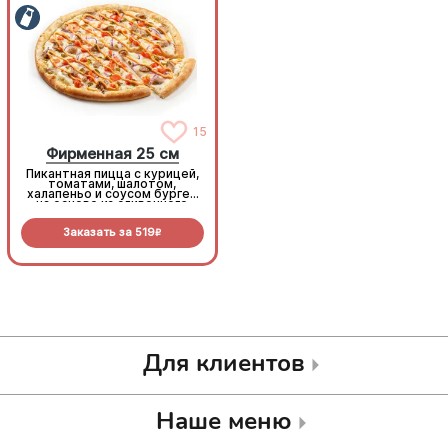
15
15
Фирменная 25 см
Фирменная 25 см
Пикантная пицца с курицей,
Пикантная пицца с курицей,
томатами, шалотом,
томатами, шалотом,
халапеньо и соусом бургер
халапеньо и соусом бургер
на основе из сливочного
на основе из сливочного
соуса и моцареллы.
соуса и моцареллы.
Заказать за
519
Заказать за
519
R
R
Для клиентов
Наше меню