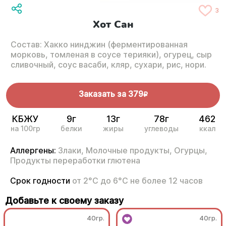
3
Хот Сан
Состав: Хакко нинджин (ферментированная
морковь, томленая в соусе терияки), огурец, сыр
сливочный, соус васаби, кляр, сухари, рис, нори.
Заказать за
379
R
КБЖУ
9г
13г
78г
462
на 100гр
белки
жиры
углеводы
ккал
Аллергены:
Злаки,
Молочные продукты,
Огурцы,
Продукты переработки глютена
Срок годности
от 2°С до 6°С не более 12 часов
Добавьте к своему заказу
40гр.
40гр.