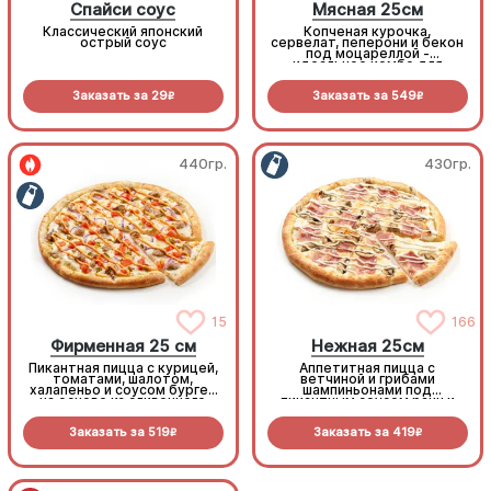
Спайси соус
Мясная 25см
Классический японский
Копченая курочка,
острый соус
сервелат, пеперони и бекон
под моцареллой -
идеальное комбо для
любителей всего мясного!
Заказать за
29
Заказать за
549
R
R
440гр.
430гр.
15
166
Фирменная 25 см
Нежная 25см
Пикантная пицца с курицей,
Аппетитная пицца с
томатами, шалотом,
ветчиной и грибами
халапеньо и соусом бургер
шампиньонами под
на основе из сливочного
пикантным соусом ранч и
соуса и моцареллы.
моцареллой
Заказать за
519
Заказать за
419
R
R