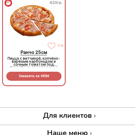
420гр.
420гр.
114
114
Ранчо 25см
Ранчо 25см
Пицца с ветчиной, копчёно-
Пицца с ветчиной, копчёно-
варёным карбонадом и
варёным карбонадом и
сочным томатом под
сочным томатом под
пикантным соусом ранч и
пикантным соусом ранч и
моцареллой
моцареллой
Заказать за
489
Заказать за
489
R
R
Для клиентов
Наше меню