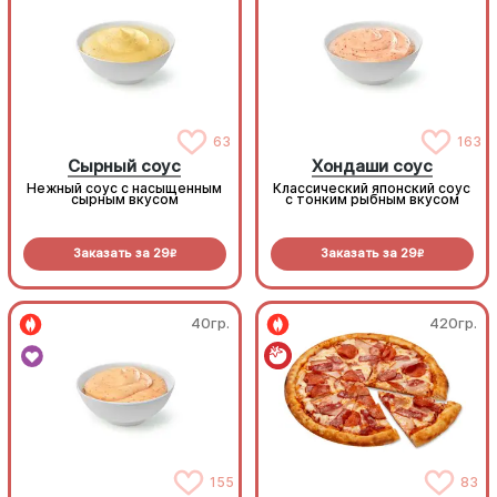
63
163
Сырный соус
Хондаши соус
Нежный соус с насыщенным
Классический японский соус
сырным вкусом
с тонким рыбным вкусом
Заказать за
29
Заказать за
29
R
R
40гр.
420гр.
155
83