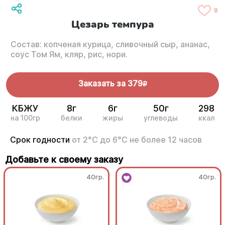
8
Цезарь темпура
Состав: копченая курица, сливочный сыр, ананас,
соус Том Ям, кляр, рис, нори.
Заказать за
379
R
КБЖУ
8г
6г
50г
298
на 100гр
белки
жиры
углеводы
ккал
Срок годности
от 2°С до 6°С не более 12 часов
Добавьте к своему заказу
40гр.
40гр.