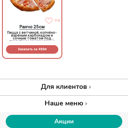
114
114
Ранчо 25см
Ранчо 25см
Пицца с ветчиной, копчёно-
Пицца с ветчиной, копчёно-
варёным карбонадом и
варёным карбонадом и
сочным томатом под
сочным томатом под
пикантным соусом ранч и
пикантным соусом ранч и
моцареллой
моцареллой
Заказать за
489
Заказать за
489
R
R
Для клиентов
Наше меню
Акции