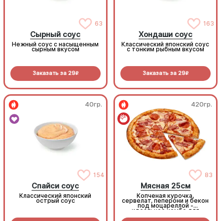
63
163
Сырный соус
Хондаши соус
Нежный соус с насыщенным
Классический японский соус
сырным вкусом
с тонким рыбным вкусом
Заказать за
29
Заказать за
29
R
R
40гр.
420гр.
154
83
Спайси соус
Мясная 25см
Классический японский
Копченая курочка,
острый соус
сервелат, пеперони и бекон
под моцареллой -
идеальное комбо для
любителей всего мясного!