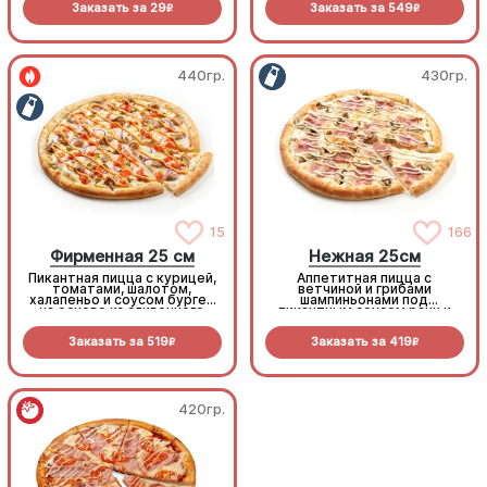
Заказать за
29
Заказать за
549
R
R
440гр.
430гр.
15
166
Фирменная 25 см
Нежная 25см
Пикантная пицца с курицей,
Аппетитная пицца с
томатами, шалотом,
ветчиной и грибами
халапеньо и соусом бургер
шампиньонами под
на основе из сливочного
пикантным соусом ранч и
соуса и моцареллы.
моцареллой
Заказать за
519
Заказать за
419
R
R
420гр.
420гр.