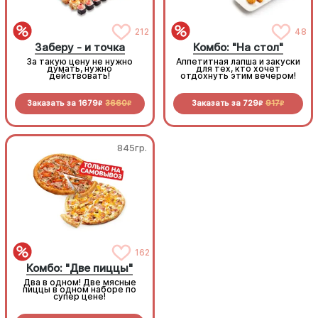
212
48
Заберу - и точка
Комбо: "На стол"
За такую цену не нужно
Аппетитная лапша и закуски
думать, нужно
для тех, кто хочет
действовать!
отдохнуть этим вечером!
Заказать за
1679
3660
Заказать за
729
917
R
R
R
R
845гр.
845гр.
Комбо: "Две пиццы"
162
Комбо: "Две пиццы"
Два в одном! Две мясные
Два в одном! Две мясные
пиццы в одном наборе по
пиццы в одном наборе по
супер цене!
супер цене!