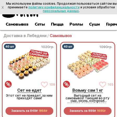
Мы используем файлы cookies. Продолжая пользоваться сайтом вы
X
принимаете
политику конфиденциальности
и условия обработки
персональных данных
.
Самовывоз
Сеты
Пицца
Роллы
Суши
Горя
Доставка в Лебедяни
/
Самовывоз
1020гр.
1090гр.
109
165
Сет не едет
Возьму сам 1 кг
Этот сет не приедет, за ним
Выгодный сет на
приходят сами!
самовывоз! Тающий во рту
сыр, окунь, копченая
курочка и сочный бекон-
стоит попробовать!
Заказать за
849
1856
Заказать за
899
1935
R
R
R
R