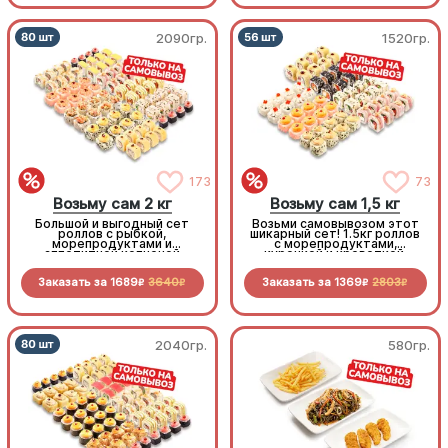
2090гр.
1520гр.
173
73
Возьму сам 2 кг
Возьму сам 1,5 кг
Большой и выгодный сет
Возьми самовывозом этот
роллов с рыбкой,
шикарный сет! 1.5кг роллов
морепродуктами и
с морепродуктами,
аппетитной копченой
курочкой и креветкой.
курочкой. Заказывай и
Приготовлено с любовью!
забирай самовывозом!
Заказать за
1689
3640
Заказать за
1369
2803
R
R
R
R
2040гр.
580гр.