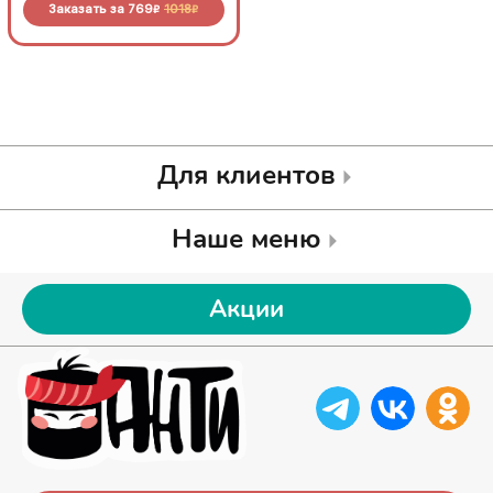
Заказать за
769
1018
Заказать за
769
1018
R
R
R
R
Для клиентов
Наше меню
Акции