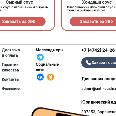
Сырный соус
Хондаши соус
й соус с насыщенным сырным
Классический японский соус с
м
тонким рыбным вкусом
Заказать за
29
Заказать за
29
R
R
Доставка
Мессенджеры
+7 (4742) 24-26
и оплата
Заказать зв
Социальные
Гарантии
сети
качества
Для ваших вопр
Контакты
admin@anti-sushi.
Франшиза
Юридический ад
397853, Воронежск