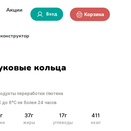
Акции
Вход
Корзина
-конструктор
уковые кольца
одукты переработки глютена
С до 6°С не более 24 часов
8г
37г
17г
411
ки
жиры
углеводы
ккал