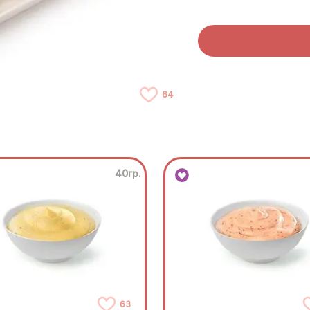
64
40гр.
63