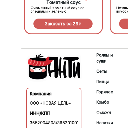
Томатный соус
Фирменный томатный соус со
Нежны
специями и зеленью
вкусо
Заказать за
29
R
Роллы и
суши
Сеты
Пицца
Горячее
Компания
Комбо
ООО «НОВАЯ ЦЕЛЬ»
Фьюжн
ИНН/КПП
3652904808/365201001
Напитки