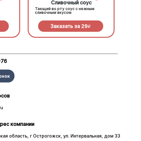
Сливочный соус
Тающий во рту соус с нежным
сливочным вкусом
Заказать за
29
R
-76
онок
осов
ru
рес компании
ая область, г Острогожск, ул. Интервальная, дом 33