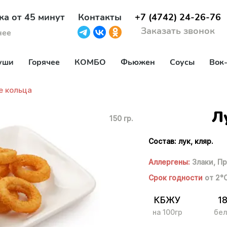
ка от 45 минут
Контакты
+7 (4742) 24-26-76
Заказать звонок
нее
уши
Горячее
КОМБО
Фьюжен
Соусы
Вок
е кольца
Л
150 гр.
Состав: лук, кляр.
Аллергены:
Злаки,
Пр
Срок годности
от 2°
КБЖУ
1
на 100гр
бел