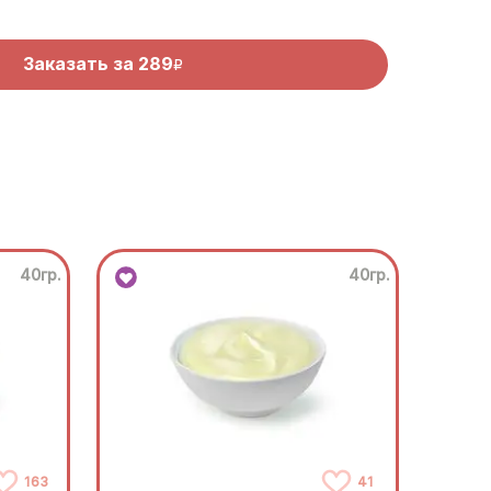
Заказать за
289
R
40гр.
40гр.
163
41